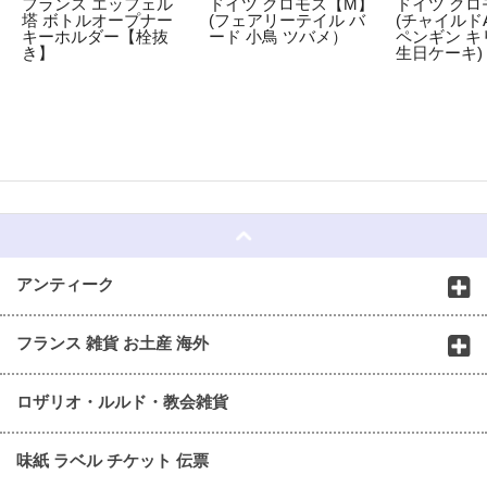
フランス エッフェル
ドイツ クロモス【M】
ドイツ クロ
塔 ボトルオープナー
(フェアリーテイル バ
(チャイルドA
キーホルダー【栓抜
ード 小鳥 ツバメ）
ペンギン キ
き】
生日ケーキ)
☆
アンティーク
フランス 雑貨 お土産 海外
ロザリオ・ルルド・教会雑貨
味紙 ラベル チケット 伝票