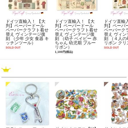
ドイツ直輸入！ 【大
ドイツ直輸入！ 【大
ドイツ直輸入
判】ペーパードール
判】ペーパードール
判】ペーパ
ペーパークラフト着せ
ペーパークラフト着せ
ペーパーク
替え ヴィンテージ復
替え ヴィンテージ復
替え ヴィン
刻 （少年 少女 食器 キ
刻 （幼子 ベイビー 赤
刻 （４人の
ッチンツール）
ちゃん 幼児期 ブルー
リボン クリ
リボン）
SOLD OUT
SOLD OUT
1,100円(税込)