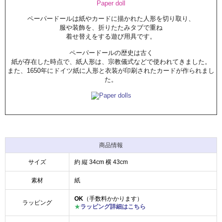
Paper doll
ペーパードールは紙やカードに描かれた人形を切り取り、
服や装飾を、折りたたみタブで重ね
着せ替えをする遊び用具です。
ペーパードールの歴史は古く
紙が存在した時点で、紙人形は、宗教儀式などで使われてきました。
また、1650年にドイツ紙に人形と衣装が印刷されたカードが作られまし
た。
商品情報
サイズ
約 縦 34cm 横 43cm
素材
紙
OK
（手数料かかります）
ラッピング
★
ラッピング詳細はこちら