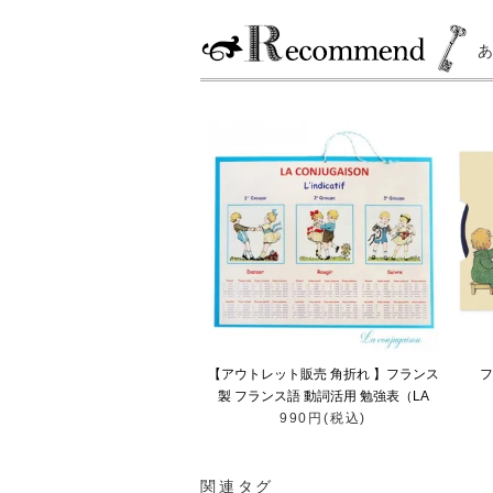
【アウトレット販売 角折れ 】フランス
フ
製 フランス語 動詞活用 勉強表（LA
CONJUGAISON）
990円(税込)
関連タグ