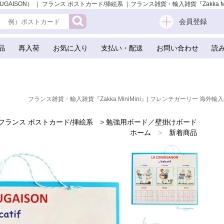
ISON） ｜ フランス ポストカード/挿絵系 ｜フランス雑貨・輸入雑貨『Zakka Mini
会員登録
品
再入荷
お気に入り
支払い・配送
お問い合わせ
読
フランス雑貨・輸入雑貨『Zakka MiniMini』| フレンチガーリー 海外輸入
フランス ポストカード/挿絵系
>
勉強用ボード／壁掛けボード
ホーム
>
新着商品
ホーム
>
フランスのお土産 スーベニア
ホーム
>
海外 お土産 スーベニール（Souvenir）
ホーム
>
かわいい雑貨
ホーム
>
フレンチ雑貨
ホーム
>
ガーリー 雑貨
>
雑貨店でみつけたかわいい文房具 掲載雑貨 おすすめ雑貨
ホーム
>
フランス 雑貨
ホーム
>
アウトレット商品