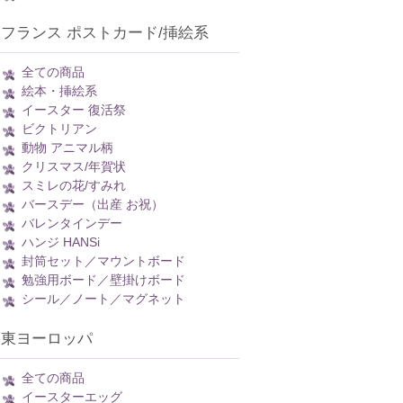
フランス ポストカード/挿絵系
全ての商品
絵本・挿絵系
イースター 復活祭
ビクトリアン
動物 アニマル柄
クリスマス/年賀状
スミレの花/すみれ
バースデー（出産 お祝）
バレンタインデー
ハンジ HANSi
封筒セット／マウントボード
勉強用ボード／壁掛けボード
シール／ノート／マグネット
東ヨーロッパ
全ての商品
イースターエッグ