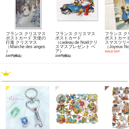
フランス クリスマス
フランス クリスマス
フランス ク
ポストカード 天使の
ポストカード
ポストカード
行進 クリスマス
（cadeau de Noëlクリ
スマスツリ
（Marche des anges
スマスプレゼント ベ
（Joyeux No
）
ア）
SOLD OUT
220円(税込)
220円(税込)