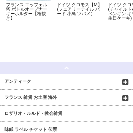
フランス エッフェル
ドイツ クロモス【M】
ドイツ クロ
塔 ボトルオープナー
(フェアリーテイル バ
(チャイルドA
キーホルダー【栓抜
ード 小鳥 ツバメ）
ペンギン キ
き】
生日ケーキ)
☆
アンティーク
フランス 雑貨 お土産 海外
ロザリオ・ルルド・教会雑貨
味紙 ラベル チケット 伝票