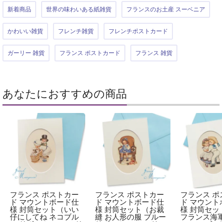
新着商品
世界の味わいある紙雑貨
フランスのお土産 スーベニア
かわいい雑貨
フレンチ雑貨
フレンチポストカード
ガーリー 雑貨
フランス ポストカード
フランス 雑貨
あなたにおすすめの商品
フランス ポストカー
フランス ポストカー
フランス ポ
ド マウントボード仕
ド マウントボード仕
ド マウント
様 封筒セット（いい
様 封筒セット（お裁
様 封筒セッ
仔にしてね ネコブル
縫 お人形の服 ブルー
フランス海軍