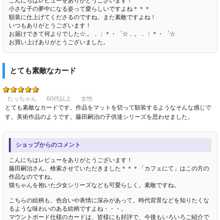
こんにちはレビューをありがとうございます！
小さな子の夢中になる姿って愛らしいですよね＊＊＊
額装に仕上げてくださるのですね。また素敵ですよね！
いつもありがとうございます！
お届けできて何よりでした☆.。．：＊・゜☆．。．：＊・゜☆
お買い上げありがとうございました。
とても素敵なカード
たっちゃん
60代以上
女性
とても素敵なカードです。作品をマットを切って額装するようなそんな感じで
す。美術作品のようです。藤田嗣治の子供達シリーズを思わせました。
ショップからのコメント
こんにちはレビューをありがとうございます！
藤田嗣治さん。検索させていただきました＊＊＊「カフェにて」はこの方の
作品なのですね。
猫ちゃんを抱いた少女シリーズなども可愛らしく。素敵ですね。
こちらの絵柄も、色合いや表情に深みがあって。時代背景などを知りたくな
るような味わいのある絵柄ですよね・・・。
マウントボード仕様のカードは、皆様にも好評で、今後もいろいろご紹介で