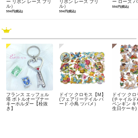
ー リボン レース フリ
リボン レース フリ
ー ローズ 
ル）
ル）
594円(税込)
594円(税込)
594円(税込)
フランス エッフェル
ドイツ クロモス【M】
ドイツ クロ
塔 ボトルオープナー
(フェアリーテイル バ
(チャイルドA
キーホルダー【栓抜
ード 小鳥 ツバメ）
ペンギン キ
き】
生日ケーキ)