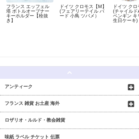
フランス エッフェル
ドイツ クロモス【M】
ドイツ クロ
塔 ボトルオープナー
(フェアリーテイル バ
(チャイルドA
キーホルダー【栓抜
ード 小鳥 ツバメ）
ペンギン キ
き】
生日ケーキ)
☆
アンティーク
フランス 雑貨 お土産 海外
ロザリオ・ルルド・教会雑貨
味紙 ラベル チケット 伝票