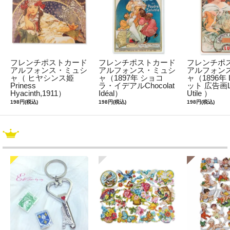
フレンチポストカード
フレンチポストカード
フレンチポ
アルフォンス・ミュシ
アルフォンス・ミュシ
アルフォン
ャ（ ヒヤシンス姫
ャ（1897年 ショコ
ャ（1896年
Priness
ラ・イデアルChocolat
ット 広告画Le
Hyacinth,1911）
Idéal）
Utile ）
198円(税込)
198円(税込)
198円(税込)