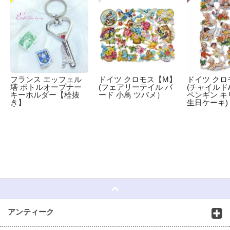
フランス エッフェル
ドイツ クロモス【M】
ドイツ クロ
塔 ボトルオープナー
(フェアリーテイル バ
(チャイルドA
キーホルダー【栓抜
ード 小鳥 ツバメ）
ペンギン キ
き】
生日ケーキ)
☆
アンティーク