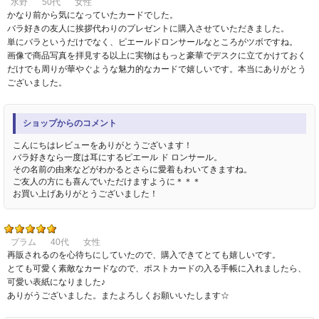
水野
50代
女性
かなり前から気になっていたカードでした。
バラ好きの友人に挨拶代わりのプレゼントに購入させていただきました。
単にバラというだけでなく、ピエールドロンサールなところがツボですね。
画像で商品写真を拝見する以上に実物はもっと豪華でデスクに立てかけておく
だけでも周りが華やぐような魅力的なカードで嬉しいです。本当にありがとう
ございました。
ショップからのコメント
こんにちはレビューをありがとうございます！
バラ好きなら一度は耳にするピエール ド ロンサール。
その名前の由来などがわかるとさらに愛着もわいてきますね。
ご友人の方にも喜んでいただけますように＊＊＊
お買い上げありがとうございました！
プラム
40代
女性
再販されるのを心待ちにしていたので、購入できてとても嬉しいです。
とても可愛く素敵なカードなので、ポストカードの入る手帳に入れましたら、
可愛い表紙になりました♪
ありがうございました。またよろしくお願いいたします☆