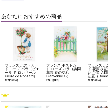
あなたにおすすめの商品
フランス ポストカー
フランス ポストカー
フランス ポ
ド ローズ バラ（ピエ
ド ローズ バラ（訪問
ド 花摘み 
ール ド ロンサール
花束 春の訪れ
い 卒業 入園
Pierre de Ronsard）
Bienvenue G）
初夏（Bonne 
220円(税込)
220円(税込)
220円(税込)