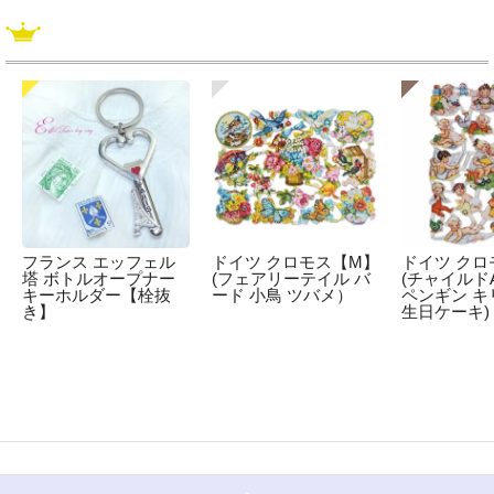
フランス エッフェル
ドイツ クロモス【M】
ドイツ クロ
塔 ボトルオープナー
(フェアリーテイル バ
(チャイルドA
キーホルダー【栓抜
ード 小鳥 ツバメ）
ペンギン キ
き】
生日ケーキ)
☆