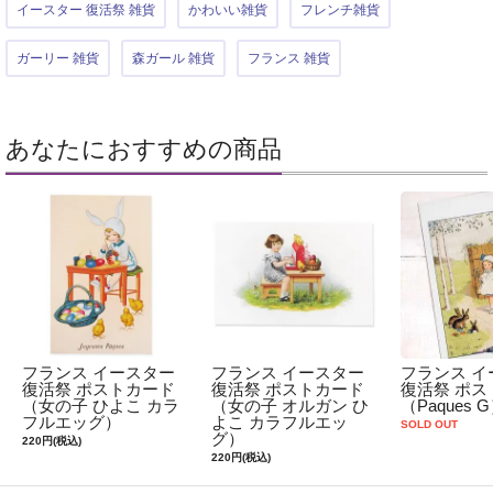
イースター 復活祭 雑貨
かわいい雑貨
フレンチ雑貨
ガーリー 雑貨
森ガール 雑貨
フランス 雑貨
あなたにおすすめの商品
フランス イースター
フランス イースター
フランス イ
復活祭 ポストカード
復活祭 ポストカード
復活祭 ポス
（女の子 ひよこ カラ
（女の子 オルガン ひ
（Paques 
フルエッグ）
よこ カラフルエッ
SOLD OUT
グ）
220円(税込)
220円(税込)