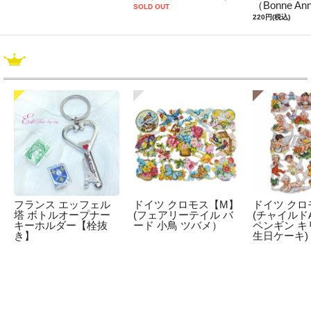
（Bonne An
SOLD OUT
220円(税込)
フランス エッフェル
ドイツ クロモス【M】
ドイツ クロ
塔 ボトルオープナー
(フェアリーテイル バ
(チャイルドA
キーホルダー【栓抜
ード 小鳥 ツバメ）
ペンギン キ
き】
生日ケーキ)