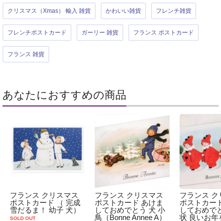
クリスマス（Xmas） 輸入 雑貨
かわいい雑貨
フレンチ雑貨
フレンチポストカード
ガーリー 雑貨
フランス ポストカード
フランス 雑貨
あなたにおすすめの商品
フランス クリスマス
フランス クリスマス
フランス ク
ポストカード （ 完成
ポストカード あけま
ポストカード
雪だるま！ 幼子 犬）
しておめでとう 犬 小
しておめでと
鳥（Bonne Annee A）
状 良いお年
SOLD OUT