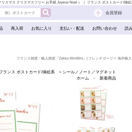
リスマス クリスマスツリー お手紙 Joyeux Noel ） ｜ フランス ポストカード/挿絵
会員登録
品
再入荷
お気に入り
支払い・配送
お問い合わせ
読
フランス雑貨・輸入雑貨『Zakka MiniMini』| フレンチガーリー 海外輸入
フランス ポストカード/挿絵系
>
シール／ノート／マグネット
ホーム
>
新着商品
ホーム
>
世界の味わいある紙雑貨
ホーム
>
フランスのお土産 スーベニア
ホーム
>
クリスマス（Xmas） 輸入 雑貨
ホーム
>
かわいい雑貨
ホーム
>
フレンチ雑貨
ホーム
>
ガーリー 雑貨
ホーム
>
フランス 雑貨