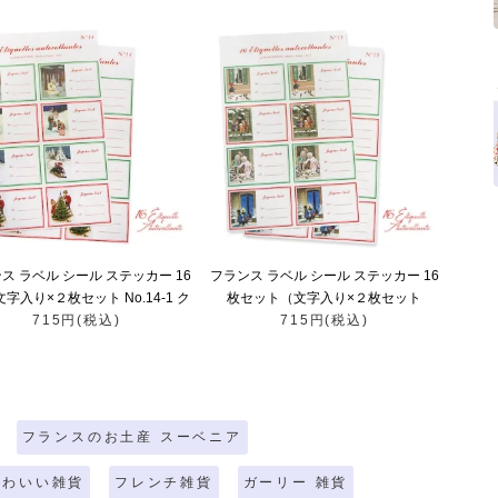
ス ラベル シール ステッカー 16
フランス ラベル シール ステッカー 16
文字入り×２枚セット No.14-1 ク
枚セット（文字入り×２枚セット
ス ソリ 森 ランタン クリスマス
715円(税込)
No.15-1 クリスマス 窓辺 小鳥 クリス
715円(税込)
ツリー Joyeux Noel ）
マスツリー Joyeux Noel ）
フランスのお土産 スーベニア
かわいい雑貨
フレンチ雑貨
ガーリー 雑貨