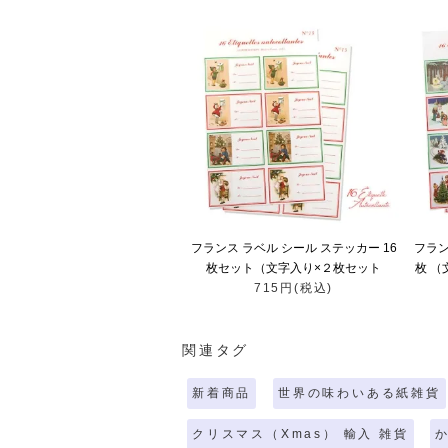
フランス ラベル シール ステッカー 16
フラン
枚セット（文字入り×２枚セット
枚 （
No.13-1 クリスマス クリスマスツリー
715円(税込)
リスマ
お手紙 Joyeux Noel ）
関連タグ
新着商品
世界の味わいある紙雑貨
クリスマス（Xmas） 輸入 雑貨