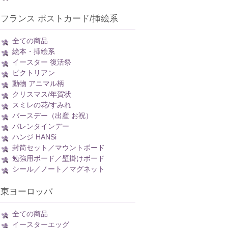
フランス ポストカード/挿絵系
全ての商品
絵本・挿絵系
イースター 復活祭
ビクトリアン
動物 アニマル柄
クリスマス/年賀状
スミレの花/すみれ
バースデー（出産 お祝）
バレンタインデー
ハンジ HANSi
封筒セット／マウントボード
勉強用ボード／壁掛けボード
シール／ノート／マグネット
東ヨーロッパ
全ての商品
イースターエッグ