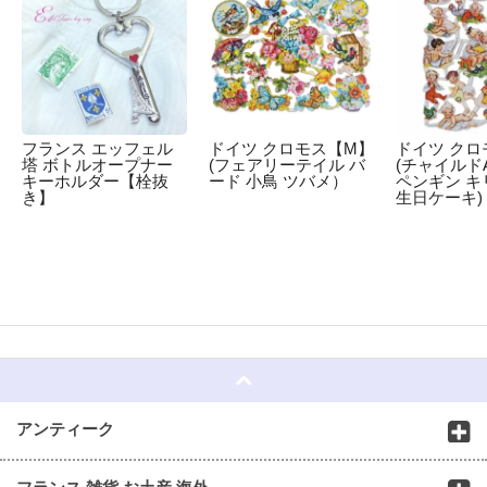
フランス エッフェル
ドイツ クロモス【M】
ドイツ クロ
塔 ボトルオープナー
(フェアリーテイル バ
(チャイルドA
キーホルダー【栓抜
ード 小鳥 ツバメ）
ペンギン キ
き】
生日ケーキ)
☆
アンティーク