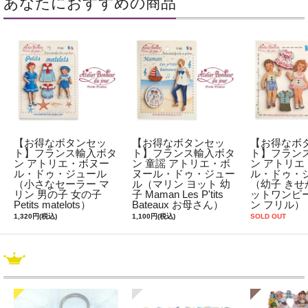
あなたにおすすめの商品
【お得なボタンセッ
【お得なボタンセッ
【お得なボ
ト】フランス輸入ボタ
ト】フランス輸入ボタ
ト】フラン
ン アトリエ・ボヌー
ン 童謡 アトリエ・ボ
ン アトリエ
ル・ドゥ・ジュール
ヌール・ドゥ・ジュー
ル・ドゥ・
（小さなセーラー マ
ル（マリン ヨット 幼
（幼子 きせ
リン 男の子 女の子
子 Maman Les P'tits
ットワンピー
Petits matelots）
Bateaux お母さん）
ン フリル）
1,320円(税込)
1,100円(税込)
SOLD OUT