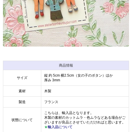
商品情報
縦 約 5cm 横2.5cm（女の子のボタン）ほか
サイズ
厚み 3mm
素材
木製
製造
フランス
こちらは、輸入品となります。
木製の素材のカットムラ・色ムラなどある場合がご
状態について
ざいますが良品とさせていただければと思います。
★
輸入品について