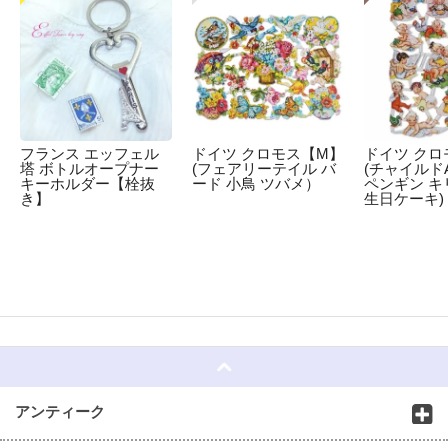
フランス エッフェル
ドイツ クロモス【M】
ドイツ クロ
塔 ボトルオープナー
(フェアリーテイル バ
(チャイルドA
キーホルダー【栓抜
ード 小鳥 ツバメ）
ペンギン キ
き】
生日ケーキ)
☆
アンティーク