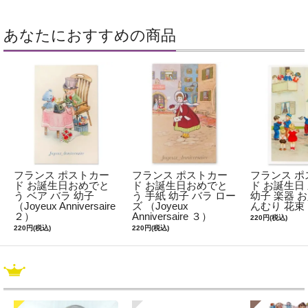
あなたにおすすめの商品
フランス ポストカー
フランス ポストカー
フランス ポ
ド お誕生日おめでと
ド お誕生日おめでと
ド お誕生日
う ベア バラ 幼子
う 手紙 幼子 バラ ロー
幼子 楽器 
（Joyeux Anniversaire
ズ （Joyeux
んむり 花束
２）
Anniversaire ３）
220円(税込)
220円(税込)
220円(税込)