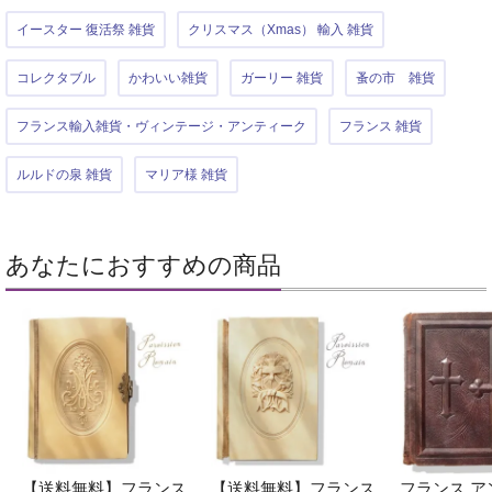
イースター 復活祭 雑貨
クリスマス（Xmas） 輸入 雑貨
コレクタブル
かわいい雑貨
ガーリー 雑貨
蚤の市 雑貨
フランス輸入雑貨・ヴィンテージ・アンティーク
フランス 雑貨
ルルドの泉 雑貨
マリア様 雑貨
あなたにおすすめの商品
【送料無料】フランス
【送料無料】フランス
フランス ア