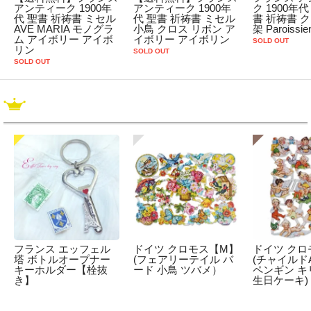
アンティーク 1900年
アンティーク 1900年
ク 1900年
代 聖書 祈祷書 ミセル
代 聖書 祈祷書 ミセル
書 祈祷書 
AVE MARIA モノグラ
小鳥 クロス リボン ア
架 Paroissie
ム アイボリー アイボ
イボリー アイボリン
SOLD OUT
リン
SOLD OUT
SOLD OUT
フランス エッフェル
ドイツ クロモス【M】
ドイツ クロ
塔 ボトルオープナー
(フェアリーテイル バ
(チャイルドA
キーホルダー【栓抜
ード 小鳥 ツバメ）
ペンギン キ
き】
生日ケーキ)