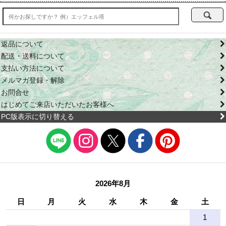
返品について
配送・送料について
支払い方法について
メルマガ登録・解除
お問合せ
はじめてご来店いただいたお客様へ
PC版表示に切り替える
2026年8月
日
月
火
水
木
金
土
1