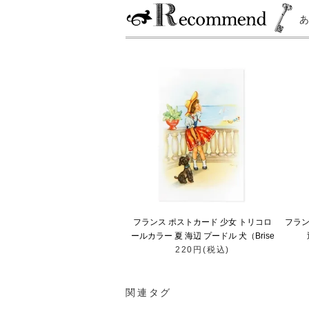
フランス ポストカード 少女 トリコロ
フラン
ールカラー 夏 海辺 プードル 犬（Brise
220円(税込)
de mer）
関連タグ