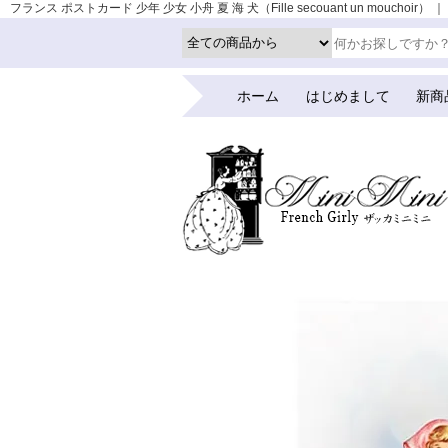
フランス ポストカード 少年 少女 小舟 夏 海 犬（Fille secouant un mouc
ホーム
はじめまして
新商