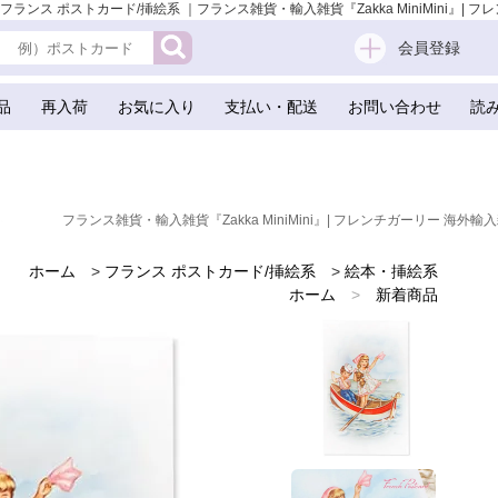
hoir） ｜ フランス ポストカード/挿絵系 ｜フランス雑貨・輸入雑貨『Zakka MiniMini
会員登録
品
再入荷
お気に入り
支払い・配送
お問い合わせ
読
フランス雑貨・輸入雑貨『Zakka MiniMini』| フレンチガーリー 海外輸入
ホーム
>
フランス ポストカード/挿絵系
>
絵本・挿絵系
ホーム
>
新着商品
ホーム
>
世界の味わいある紙雑貨
ホーム
>
フランスのお土産 スーベニア
ホーム
>
かわいい雑貨
ホーム
>
フレンチ雑貨
ホーム
>
フレンチポストカード
ホーム
>
ガーリー 雑貨
ホーム
>
フランス ポストカード
ホーム
>
フランス 雑貨