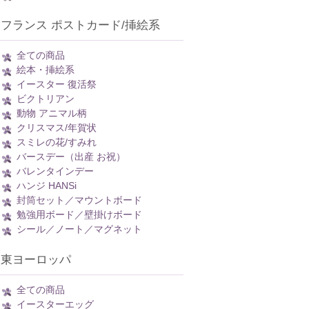
フランス ポストカード/挿絵系
全ての商品
絵本・挿絵系
イースター 復活祭
ビクトリアン
動物 アニマル柄
クリスマス/年賀状
スミレの花/すみれ
バースデー（出産 お祝）
バレンタインデー
ハンジ HANSi
封筒セット／マウントボード
勉強用ボード／壁掛けボード
シール／ノート／マグネット
東ヨーロッパ
全ての商品
イースターエッグ