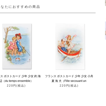
あなたにおすすめの商品
ス ポストカード 少年 少女 釣 海
フランス ポストカード 少年 少女 小舟
辺（du temps ensemble）
夏 海 犬（Fille secouant un
220円(税込)
220円(税込)
mouchoir）