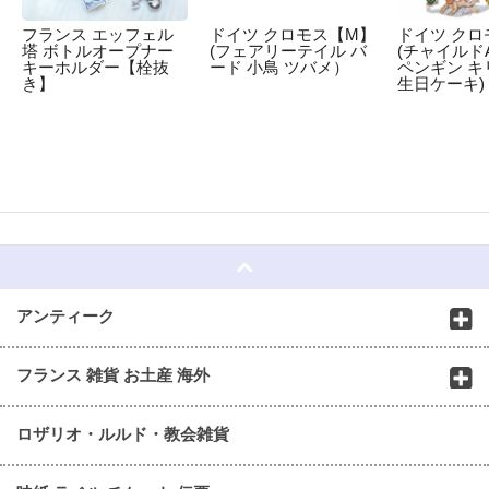
フランス エッフェル
ドイツ クロモス【M】
ドイツ クロ
塔 ボトルオープナー
(フェアリーテイル バ
(チャイルドA
キーホルダー【栓抜
ード 小鳥 ツバメ）
ペンギン キ
き】
生日ケーキ)
☆
アンティーク
フランス 雑貨 お土産 海外
ロザリオ・ルルド・教会雑貨