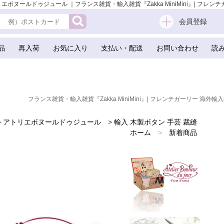
ルドゥジュール ｜フランス雑貨・輸入雑貨『Zakka MiniMini』| フレンチガー
会員登録
品
再入荷
お気に入り
支払い・配送
お問い合わせ
読
フランス雑貨・輸入雑貨『Zakka MiniMini』| フレンチガーリー 海外輸入
>
アトリエボヌールドゥジュール
>
輸入 木製ボタン 手芸 裁縫
ホーム
>
新着商品
ホーム
>
フランスのお土産 スーベニア
>
フランス輸入ボタン アトリエ・ボヌール・ドゥ・ジュール
ホーム
>
かわいい雑貨
ホーム
>
手芸用品 ハンドメイド 素材
ホーム
>
スクラップブッキング
ホーム
>
ガーリー 雑貨
ホーム
>
森ガール 雑貨
ホーム
>
フランス 雑貨