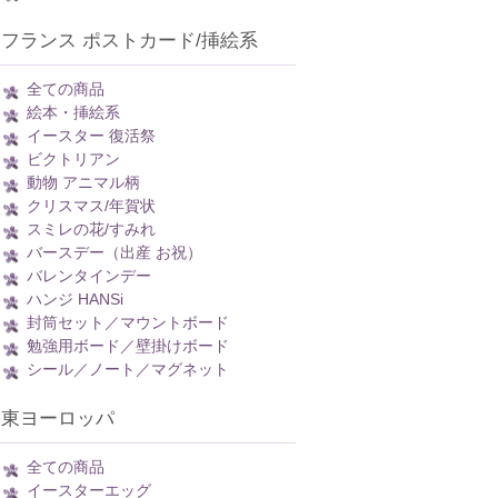
フランス ポストカード/挿絵系
全ての商品
絵本・挿絵系
イースター 復活祭
ビクトリアン
動物 アニマル柄
クリスマス/年賀状
スミレの花/すみれ
バースデー（出産 お祝）
バレンタインデー
ハンジ HANSi
封筒セット／マウントボード
勉強用ボード／壁掛けボード
シール／ノート／マグネット
東ヨーロッパ
全ての商品
イースターエッグ