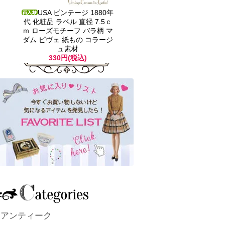
USA ビンテージ 1880年
代 化粧品 ラベル 直径 7.5ｃ
ｍ ローズモチーフ バラ柄 マ
ダム ピヴェ 紙もの コラージ
ュ素材
330円(税込)
アンティーク