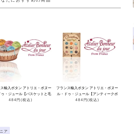
あなたにおすすめの商品
ス輸入ボタン アトリエ・ボヌー
フランス輸入ボタン アトリエ・ボヌー
ドゥ・ジュール【バスケットと毛
ル・ドゥ・ジュール【アンティークボ
484円(税込)
糸玉】
484円(税込)
タンシート】
ニア