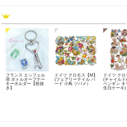
フランス エッフェル
ドイツ クロモス【M】
ドイツ クロ
塔 ボトルオープナー
(フェアリーテイル バ
(チャイルドA
キーホルダー【栓抜
ード 小鳥 ツバメ）
ペンギン キ
き】
生日ケーキ)
☆