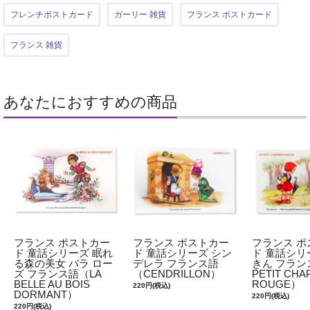
フレンチポストカード
ガーリー 雑貨
フランス ポストカード
フランス 雑貨
あなたにおすすめの商品
フランス ポストカー
フランス ポストカー
フランス ポ
ド 童話シリーズ 眠れ
ド 童話シリーズ シン
ド 童話シリ
る森の美女 バラ ロー
デレラ フランス語
きん フラン
ズ フランス語（LA
（CENDRILLON）
PETIT CH
BELLE AU BOIS
ROUGE）
220円(税込)
DORMANT）
220円(税込)
220円(税込)