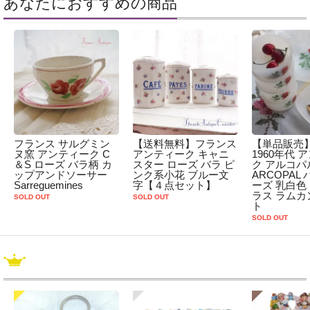
あなたにおすすめの商品
フランス サルグミン
【送料無料】フランス
【単品販売
ヌ窯 アンティーク C
アンティーク キャニ
1960年代 
＆S ローズ バラ柄 カ
スター ローズ バラ ピ
ク アルコパ
ップアンドソーサー
ンク系小花 ブルー文
ARCOPAL
Sarreguemines
字【４点セット】
ーズ 乳白色
ラス ラムカ
SOLD OUT
SOLD OUT
ト
SOLD OUT