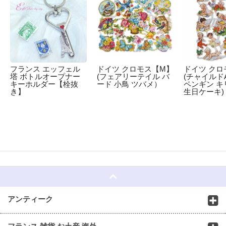
フランス エッフェル
ドイツ クロモス【M】
ドイツ クロ
塔 ボトルオープナー
(フェアリーテイル バ
(チャイルドA
キーホルダー【栓抜
ード 小鳥 ツバメ）
ペンギン キ
き】
生日ケーキ)
☆
アンティーク