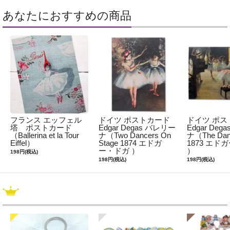
あなたにおすすめの商品
フランス エッフェル
ドイツ ポストカード
ドイツ ポス
塔 ポストカード
Edgar Degas バレリー
Edgar De
（Ballerina et la Tour
ナ（Two Dancers On
ナ（The Dan
Eiffel）
Stage 1874 エドガ
1873 エド
ー・ドガ ）
）
198円(税込)
198円(税込)
198円(税込)