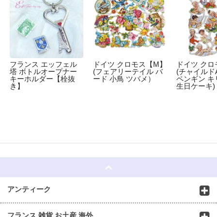
フランス エッフェル
ドイツ クロモス【M】
ドイツ クロ
塔 ボトルオープナー
(フェアリーテイル バ
(チャイルドA
キーホルダー【栓抜
ード 小鳥 ツバメ）
ペンギン キ
き】
生日ケーキ)
☆
アンティーク
フランス 雑貨 お土産 海外