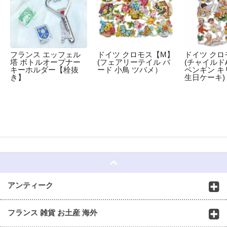
フランス エッフェル
ドイツ クロモス【M】
ドイツ クロ
塔 ボトルオープナー
(フェアリーテイル バ
(チャイルドA
キーホルダー【栓抜
ード 小鳥 ツバメ）
ペンギン キ
き】
生日ケーキ)
☆
アンティーク
フランス 雑貨 お土産 海外