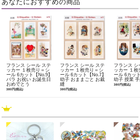
あなたにおすすめの商品
フランス シール ステ
フランス シール ステ
フランス シ
ッカー １枚売り＝シ
ッカー １枚売り＝シ
ッカー １枚
ール 6カット【No.9】
ール 6カット【No.7】
ール 6カット
バラ お祝い お誕生日
幼子 おままごと お裁
幼子 授業 
おめでとう
縫
380円(税込)
380円(税込)
380円(税込)