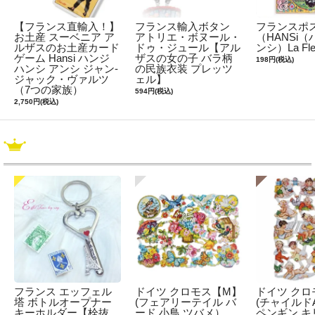
【フランス直輸入！】
フランス輸入ボタン
フランスポ
お土産 スーベニア ア
アトリエ・ボヌール・
（HANSi
ルザスのお土産カード
ドゥ・ジュール【アル
ンシ）La Fl
ゲーム Hansi ハンジ
ザスの女の子 バラ柄
198円(税込)
ハンシ アンシ ジャン-
の民族衣装 プレッツ
ジャック・ヴァルツ
ェル】
（7つの家族）
594円(税込)
2,750円(税込)
フランス エッフェル
ドイツ クロモス【M】
ドイツ クロ
塔 ボトルオープナー
(フェアリーテイル バ
(チャイルドA
キーホルダー【栓抜
ード 小鳥 ツバメ）
ペンギン キ