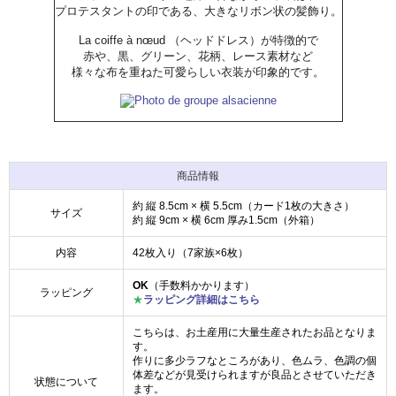
プロテスタントの印である、大きなリボン状の髪飾り。
La coiffe à nœud （ヘッドドレス）が特徴的で
赤や、黒、グリーン、花柄、レース素材など
様々な布を重ねた可愛らしい衣装が印象的です。
商品情報
約 縦 8.5cm × 横 5.5cm（カード1枚の大きさ）
サイズ
約 縦 9cm × 横 6cm 厚み1.5cm（外箱）
内容
42枚入り（7家族×6枚）
OK
（手数料かかります）
ラッピング
★
ラッピング詳細はこちら
こちらは、お土産用に大量生産されたお品となりま
す。
作りに多少ラフなところがあり、色ムラ、色調の個
体差などが見受けられますが良品とさせていただき
状態について
ます。