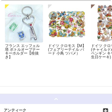
フランス エッフェル
ドイツ クロモス【M】
ドイツ クロ
塔 ボトルオープナー
(フェアリーテイル バ
(チャイルドA
キーホルダー【栓抜
ード 小鳥 ツバメ）
ペンギン キ
き】
生日ケーキ)
☆
アンティーク