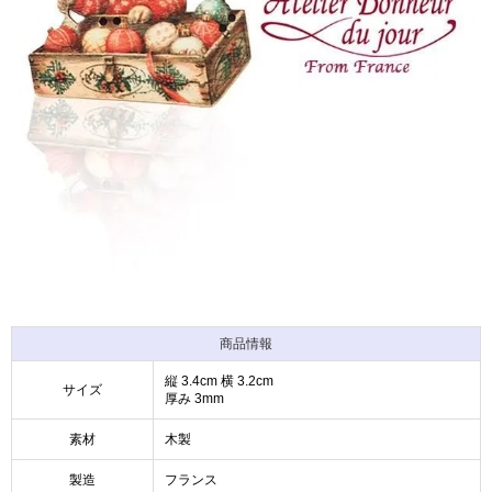
商品情報
縦 3.4cm 横 3.2cm
サイズ
厚み 3mm
素材
木製
製造
フランス