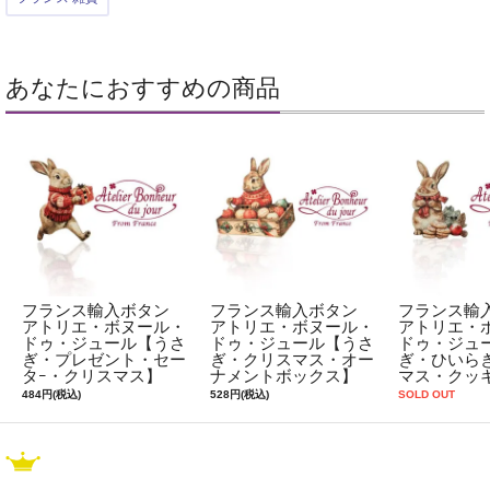
あなたにおすすめの商品
フランス輸入ボタン
フランス輸入ボタン
フランス輸
アトリエ・ボヌール・
アトリエ・ボヌール・
アトリエ・
ドゥ・ジュール【うさ
ドゥ・ジュール【うさ
ドゥ・ジュ
ぎ・プレゼント・セー
ぎ・クリスマス・オー
ぎ・ひいら
タｰ・クリスマス】
ナメントボックス】
マス・クッ
484円(税込)
528円(税込)
SOLD OUT