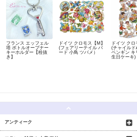
フランス エッフェル
ドイツ クロモス【M】
ドイツ クロ
塔 ボトルオープナー
(フェアリーテイル バ
(チャイルドA
キーホルダー【栓抜
ード 小鳥 ツバメ）
ペンギン キ
き】
生日ケーキ)
☆
アンティーク