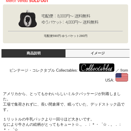
Merci! vendu
SOLD OUT
宅配便590円 ゆうパケット280円
商品説明
イメージ
ビンテージ・コレクタブル Collectables:
／ from
USA:
アメリカから、とってもかわいらしいミルクパッケージが到着しまし
た。
工場で集荷されずに、長い間倉庫で、眠っていた、デッドストック品で
す。
１リットルの牛乳パックより一回りほど大きいです。
なにより牛さんの絵柄がとってもキュート☆.。．：＊・゜☆．。．：
＊・゜☆