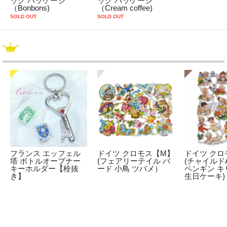
ック パッケージ
ック パッケージ
（Bonbons)
（Cream coffee)
SOLD OUT
SOLD OUT
フランス エッフェル
ドイツ クロモス【M】
ドイツ クロ
塔 ボトルオープナー
(フェアリーテイル バ
(チャイルドA
キーホルダー【栓抜
ード 小鳥 ツバメ）
ペンギン キ
き】
生日ケーキ)