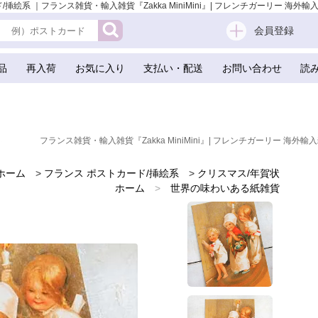
カード/挿絵系 ｜フランス雑貨・輸入雑貨『Zakka MiniMini』| フレンチガーリー 海外輸
会員登録
品
再入荷
お気に入り
支払い・配送
お問い合わせ
読
フランス雑貨・輸入雑貨『Zakka MiniMini』| フレンチガーリー 海外輸入
ホーム
>
フランス ポストカード/挿絵系
>
クリスマス/年賀状
ホーム
>
世界の味わいある紙雑貨
ホーム
>
フランスのお土産 スーベニア
ホーム
>
クリスマス（Xmas） 輸入 雑貨
ホーム
>
フレンチ雑貨
ホーム
>
フランス ポストカード
ホーム
>
フランス 雑貨