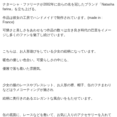
ナターシャ・ファリーナが2002年に自らの名を冠したブランド「Natasha
farina」を立ち上げる。
作品は彼女の工房でハンドメイドで制作されています。(made in :
France)
可憐さと美しさをあわせもつ作品の数々は古き良き時代の巴里をイメー
ジし多くのファンを魅了し続けています。
こちらは、お人形遊びをしている少女の絵柄になっています。
暖色の優しい色合い。可愛らしさの中にも、
優雅で落ち着いた雰囲気。
少女の服のレースやブレスレット、お人形の襟、帽子、缶のフチまわり
などはラメコーティングが施され
絵柄に奥行きのあるエレガントな風合いをもたせています。
缶の底面に、レースなどを敷いて、お気に入りのアクセサリーを入れて