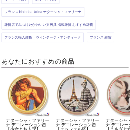
フランス Natasha farina ナターシャ・ファリーナ
雑貨店でみつけたかわいい文房具 掲載雑貨 おすすめ雑貨
フランス輸入雑貨・ヴィンテージ・アンティーク
フランス 雑貨
あなたにおすすめの商品
ナターシャ・ファリー
ナターシャ・ファリー
ナターシャ
ナ デコレーション缶
ナ デコレーション缶
ナ デコレー
【少女とお人形】
【エッフェル塔】
【うさぎと