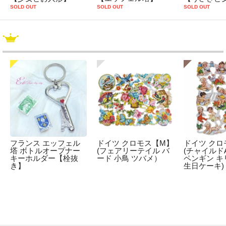
SOLD OUT
SOLD OUT
SOLD OUT
フランス エッフェル
ドイツ クロモス【M】
ドイツ クロ
塔 ボトルオープナー
(フェアリーテイル バ
(チャイルドA
キーホルダー【栓抜
ード 小鳥 ツバメ）
ペンギン キ
き】
生日ケーキ)