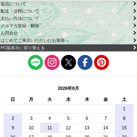
返品について
配送・送料について
支払い方法について
メルマガ登録・解除
お問合せ
はじめてご来店いただいたお客様へ
PC版表示に切り替える
2026年8月
日
月
火
水
木
金
土
1
2
3
4
5
6
7
8
9
10
11
12
13
14
15