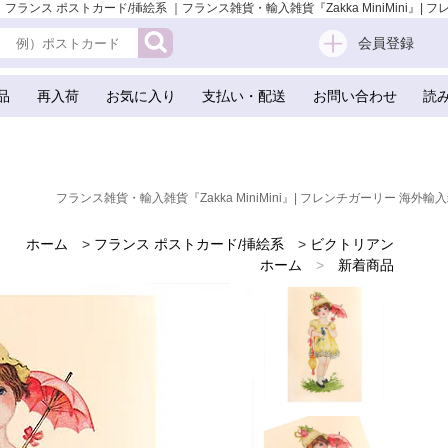
｜ フランス ポストカード/挿絵系 ｜フランス雑貨・輸入雑貨『Zakka MiniMini』| 
会員登録
品
再入荷
お気に入り
支払い・配送
お問い合わせ
読
フランス雑貨・輸入雑貨『Zakka MiniMini』| フレンチガーリー 海外輸入
ホーム
>
フランス ポストカード/挿絵系
>
ビクトリアン
ホーム
>
新着商品
ホーム
>
ロココ調 リボンとフリルの世界
ホーム
>
世界の味わいある紙雑貨
ホーム
>
フランスのお土産 スーベニア
ホーム
>
バラ ローズモチーフ 雑貨
ホーム
>
海外 お土産 スーベニール（Souvenir）
ホーム
>
かわいい雑貨
ホーム
>
フレンチ雑貨
ホーム
>
フレンチポストカード