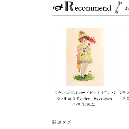
フランスポストカード ビクトリアン パ
フラン
ラソル 傘 リボン 幼子（Robe jaune
ラ 
220円(税込)
A）
関連タグ