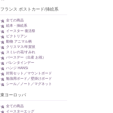
フランス ポストカード/挿絵系
全ての商品
絵本・挿絵系
イースター 復活祭
ビクトリアン
動物 アニマル柄
クリスマス/年賀状
スミレの花/すみれ
バースデー（出産 お祝）
バレンタインデー
ハンジ HANSi
封筒セット／マウントボード
勉強用ボード／壁掛けボード
シール／ノート／マグネット
東ヨーロッパ
全ての商品
イースターエッグ