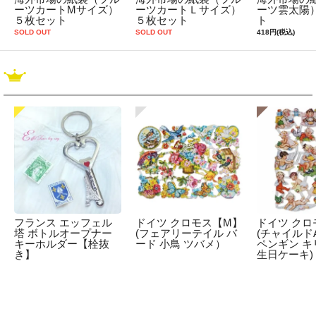
ーツカートMサイズ）
ーツカートＬサイズ）
ーツ雲太陽
５枚セット
５枚セット
ト
SOLD OUT
SOLD OUT
418円(税込)
フランス エッフェル
ドイツ クロモス【M】
ドイツ クロ
塔 ボトルオープナー
(フェアリーテイル バ
(チャイルドA
キーホルダー【栓抜
ード 小鳥 ツバメ）
ペンギン キ
き】
生日ケーキ)