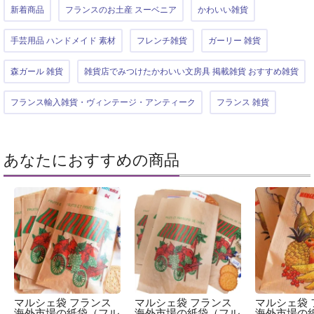
新着商品
フランスのお土産 スーベニア
かわいい雑貨
手芸用品 ハンドメイド 素材
フレンチ雑貨
ガーリー 雑貨
森ガール 雑貨
雑貨店でみつけたかわいい文房具 掲載雑貨 おすすめ雑貨
フランス輸入雑貨・ヴィンテージ・アンティーク
フランス 雑貨
あなたにおすすめの商品
マルシェ袋 フランス
マルシェ袋 フランス
マルシェ袋 
海外市場の紙袋（フル
海外市場の紙袋（フル
海外市場の