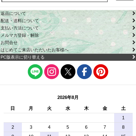
返品について
配送・送料について
支払い方法について
メルマガ登録・解除
お問合せ
はじめてご来店いただいたお客様へ
PC版表示に切り替える
2026年8月
日
月
火
水
木
金
土
1
2
3
4
5
6
7
8