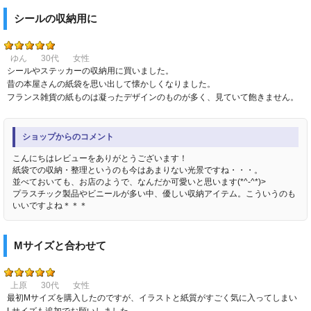
シールの収納用に
ゆん
30代
女性
シールやステッカーの収納用に買いました。
昔の本屋さんの紙袋を思い出して懐かしくなりました。
フランス雑貨の紙ものは凝ったデザインのものが多く、見ていて飽きません。
ショップからのコメント
こんにちはレビューをありがとうございます！
紙袋での収納・整理というのも今はあまりない光景ですね・・・。
並べておいても、お店のようで、なんだか可愛いと思います(*^-^*)>
プラスチック製品やビニールが多い中、優しい収納アイテム。こういうのも
いいですよね＊＊＊
Mサイズと合わせて
上原
30代
女性
最初Mサイズを購入したのですが、イラストと紙質がすごく気に入ってしまい
Lサイズも追加でお願いしました。