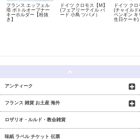
フランス エッフェル
ドイツ クロモス【M】
ドイツ クロ
塔 ボトルオープナー
(フェアリーテイル バ
(チャイルドA
キーホルダー【栓抜
ード 小鳥 ツバメ）
ペンギン キ
き】
生日ケーキ)
☆
アンティーク
フランス 雑貨 お土産 海外
ロザリオ・ルルド・教会雑貨
味紙 ラベル チケット 伝票