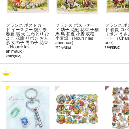
フランス ポストカー
フランス ポストカー
フランス ポ
ド イースター 復活祭
ド 幼子 花冠 花束 子猫
ド 春夏 ロバ
春夏 鳩 犬 にわとり ひ
馬 鳥 初夏 小麦 収穫
リボン うさ
よこ 花籠 リボン お人
小麦畑 （Nourrir les
ート （Charre
形 女の子 男の子 花束
animaux）
ane）
（Nourrir les
220円(税込)
220円(税込)
animaux）
220円(税込)