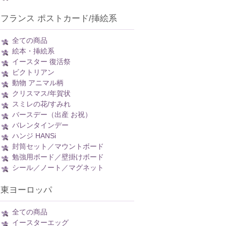
フランス ポストカード/挿絵系
全ての商品
絵本・挿絵系
イースター 復活祭
ビクトリアン
動物 アニマル柄
クリスマス/年賀状
スミレの花/すみれ
バースデー（出産 お祝）
バレンタインデー
ハンジ HANSi
封筒セット／マウントボード
勉強用ボード／壁掛けボード
シール／ノート／マグネット
東ヨーロッパ
全ての商品
イースターエッグ