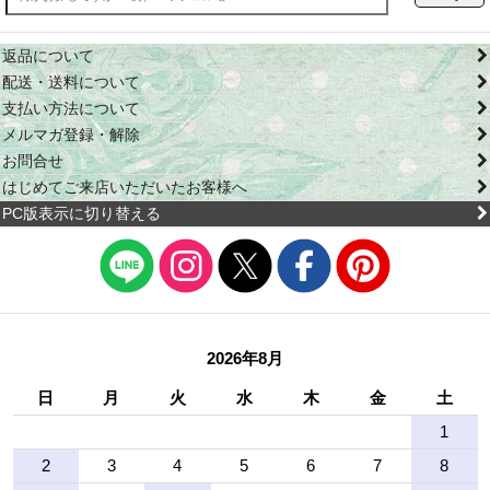
返品について
配送・送料について
支払い方法について
メルマガ登録・解除
お問合せ
はじめてご来店いただいたお客様へ
PC版表示に切り替える
2026年8月
日
月
火
水
木
金
土
1
2
3
4
5
6
7
8