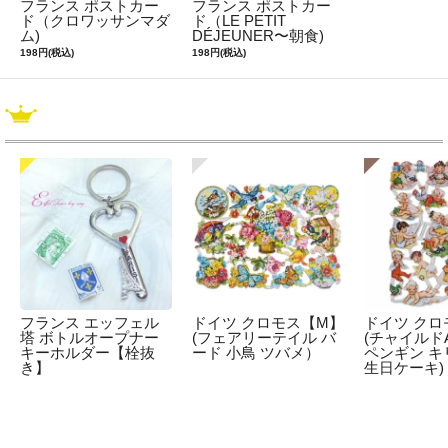
フランス ポストカー
フランス ポストカー
ド（クロワッサンマダ
ド（LE PETIT
ム)
DÉJEUNER〜朝食)
198円(税込)
198円(税込)
フランス エッフェル
ドイツ クロモス【M】
ドイツ クロ
塔 ボトルオープナー
(フェアリーテイル バ
(チャイルドA
キーホルダー【栓抜
ード 小鳥 ツバメ）
ペンギン キ
き】
生日ケーキ)