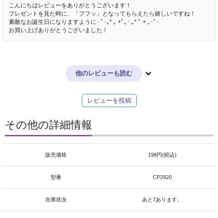
こんにちはレビューをありがとうございます！
プレゼントを見た時に、「フフッ」となってもらえたら嬉しいですね！
素敵なお誕生日になりますように･ ﾟ･｡* ｡ +ﾟ｡･.｡* ﾟ + ｡･ﾟ･
お買い上げありがとうございました！
他のレビューも読む
レビューを投稿
その他の詳細情報
販売価格
198円(税込)
型番
CP2920
在庫状況
あと7あります。