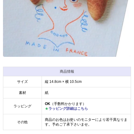
商品情報
サイズ
縦 14.8cm × 横 10.5cm
素材
紙
OK
（手数料かかります）
ラッピング
★
ラッピング詳細はこちら
商品のお色はお使いのモニターにより若干異なりま
その他
す。予めご了承下さいませ。