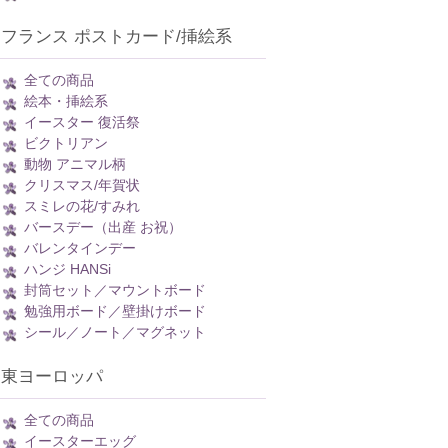
フランス ポストカード/挿絵系
全ての商品
絵本・挿絵系
イースター 復活祭
ビクトリアン
動物 アニマル柄
クリスマス/年賀状
スミレの花/すみれ
バースデー（出産 お祝）
バレンタインデー
ハンジ HANSi
封筒セット／マウントボード
勉強用ボード／壁掛けボード
シール／ノート／マグネット
東ヨーロッパ
全ての商品
イースターエッグ