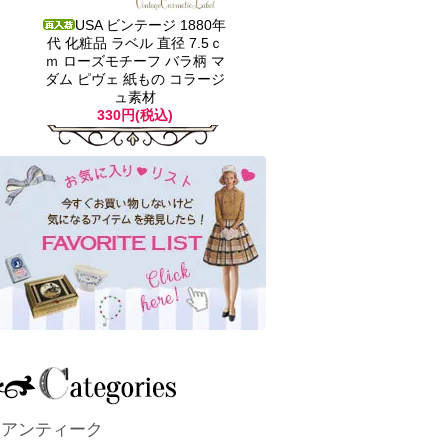
USA ビンテージ 1880年
代 化粧品 ラベル 直径 7.5ｃ
ｍ ローズモチーフ バラ柄 マ
ダム ピヴェ 紙もの コラージ
ュ素材
330円(税込)
アンティーク