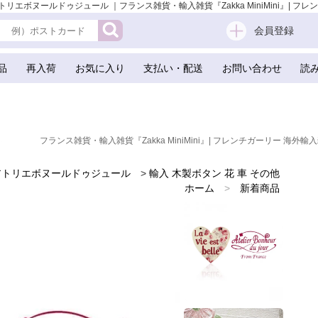
リエボヌールドゥジュール ｜フランス雑貨・輸入雑貨『Zakka MiniMini』| フレン
会員登録
品
再入荷
お気に入り
支払い・配送
お問い合わせ
読
フランス雑貨・輸入雑貨『Zakka MiniMini』| フレンチガーリー 海外輸入
アトリエボヌールドゥジュール
>
輸入 木製ボタン 花 車 その他
ホーム
>
新着商品
ホーム
>
フランスのお土産 スーベニア
ホーム
>
バラ ローズモチーフ 雑貨
>
フランス輸入ボタン アトリエ・ボヌール・ドゥ・ジュール
ホーム
>
かわいい雑貨
ホーム
>
手芸用品 ハンドメイド 素材
ホーム
>
スクラップブッキング
ホーム
>
ガーリー 雑貨
ホーム
>
森ガール 雑貨