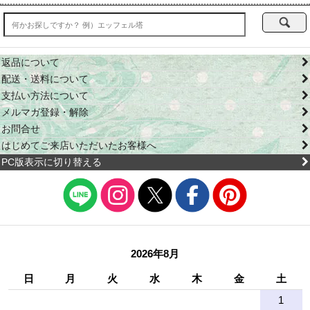
返品について
配送・送料について
支払い方法について
メルマガ登録・解除
お問合せ
はじめてご来店いただいたお客様へ
PC版表示に切り替える
2026年8月
日
月
火
水
木
金
土
1