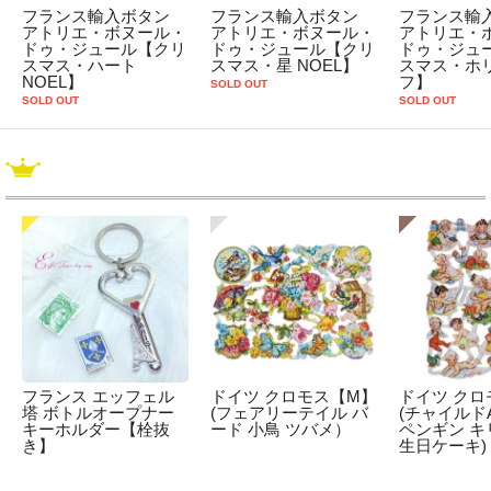
フランス輸入ボタン
フランス輸入ボタン
フランス輸
アトリエ・ボヌール・
アトリエ・ボヌール・
アトリエ・
ドゥ・ジュール【クリ
ドゥ・ジュール【クリ
ドゥ・ジュ
スマス・ハート
スマス・星 NOEL】
スマス・ホ
NOEL】
フ】
SOLD OUT
SOLD OUT
SOLD OUT
フランス エッフェル
ドイツ クロモス【M】
ドイツ クロ
塔 ボトルオープナー
(フェアリーテイル バ
(チャイルドA
キーホルダー【栓抜
ード 小鳥 ツバメ）
ペンギン キ
き】
生日ケーキ)