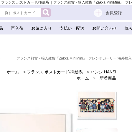
） ｜ フランス ポストカード/挿絵系 ｜フランス雑貨・輸入雑貨『Zakka MiniMini』|
会員登録
品
再入荷
お気に入り
支払い・配送
お問い合わせ
読
フランス雑貨・輸入雑貨『Zakka MiniMini』| フレンチガーリー 海外輸入
ホーム
>
フランス ポストカード/挿絵系
>
ハンジ HANSi
ホーム
>
新着商品
ホーム
>
世界の味わいある紙雑貨
ホーム
>
フランスのお土産 スーベニア
ホーム
>
バラ ローズモチーフ 雑貨
ホーム
>
バレンタイデー＆ホワイトデー ギフト 贈り物 雑貨
ホーム
>
かわいい雑貨
ホーム
>
フレンチ雑貨
ホーム
>
スクラップブッキング
ホーム
>
フレンチポストカード