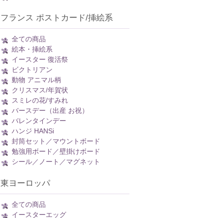
フランス ポストカード/挿絵系
全ての商品
絵本・挿絵系
イースター 復活祭
ビクトリアン
動物 アニマル柄
クリスマス/年賀状
スミレの花/すみれ
バースデー（出産 お祝）
バレンタインデー
ハンジ HANSi
封筒セット／マウントボード
勉強用ボード／壁掛けボード
シール／ノート／マグネット
東ヨーロッパ
全ての商品
イースターエッグ