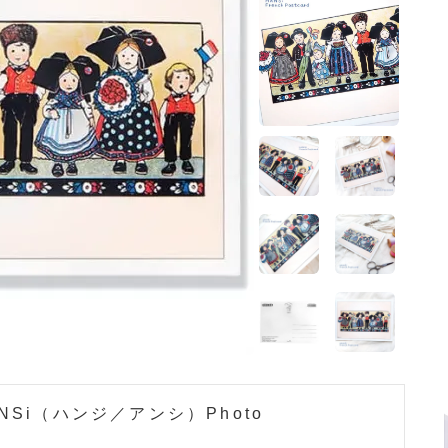
ホーム
>
ガーリー 雑貨
ホーム
>
フランス ポストカード
ム
>
フランス ハンジ HANSi 輸入雑貨 食器・ポストカード 他
ホーム
>
フランス 雑貨
Si（ハンジ／アンシ）Photo