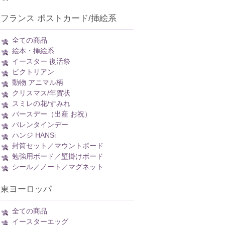
フランス ポストカード/挿絵系
全ての商品
絵本・挿絵系
イースター 復活祭
ビクトリアン
動物 アニマル柄
クリスマス/年賀状
スミレの花/すみれ
バースデー（出産 お祝）
バレンタインデー
ハンジ HANSi
封筒セット／マウントボード
勉強用ボード／壁掛けボード
シール／ノート／マグネット
東ヨーロッパ
全ての商品
イースターエッグ