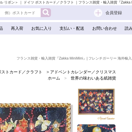
ボン＞ ｜ ドイツ ポストカード／クラフト ｜フランス雑貨・輸入雑貨『Zakka MiniM
会員登録
品
再入荷
お気に入り
支払い・配送
お問い合わせ
読
フランス雑貨・輸入雑貨『Zakka MiniMini』| フレンチガーリー 海外輸入
ポストカード／クラフト
>
アドベントカレンダー／クリスマス
ホーム
>
世界の味わいある紙雑貨
ホーム
>
クリスマス（Xmas） 輸入 雑貨
ホーム
>
かわいい雑貨
>
雑貨店でみつけたかわいい文房具 掲載雑貨 おすすめ雑貨
ホーム
>
ドイツ 雑貨
ホーム
>
天使 エンジェル雑貨