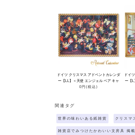
ドイツ クリスマス アドベントカレンダ
ドイツ
ー【LL】＜天使 エンジェル ベア キャ
ー【L
ンドル リボン＞
0円(税込)
関連タグ
世界の味わいある紙雑貨
クリスマス
雑貨店でみつけたかわいい文房具 掲載