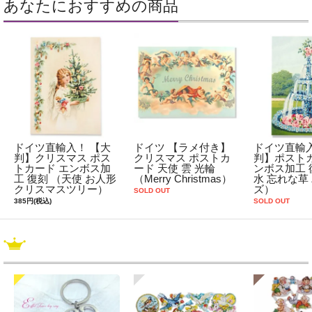
あなたにおすすめの商品
ドイツ直輸入！ 【大
ドイツ 【ラメ付き】
ドイツ直輸入
判】クリスマス ポス
クリスマス ポストカ
判】ポストカ
トカード エンボス加
ード 天使 雲 光輪
ンボス加工 
工 復刻 （天使 お人形
（Merry Christmas）
水 忘れな草
クリスマスツリー）
ズ）
SOLD OUT
385円(税込)
SOLD OUT