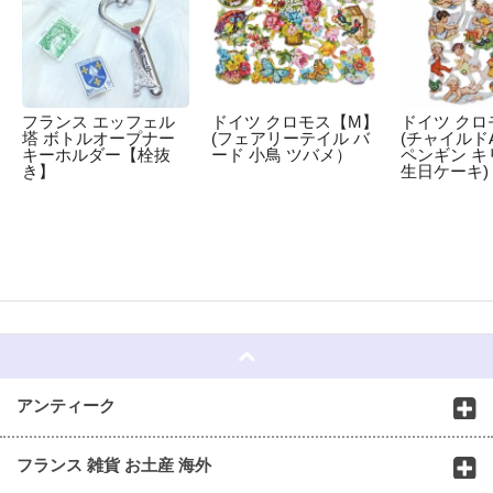
フランス エッフェル
ドイツ クロモス【M】
ドイツ クロ
塔 ボトルオープナー
(フェアリーテイル バ
(チャイルドA
キーホルダー【栓抜
ード 小鳥 ツバメ）
ペンギン キ
き】
生日ケーキ)
☆
アンティーク
フランス 雑貨 お土産 海外