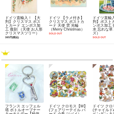
ドイツ直輸入！ 【大
ドイツ 【ラメ付き】
ドイツ直輸入
判】クリスマス ポス
クリスマス ポストカ
判】ポストカ
トカード エンボス加
ード 天使 雲 光輪
ンボス加工 
工 復刻 （天使 お人形
（Merry Christmas）
水 忘れな草
クリスマスツリー）
ズ）
SOLD OUT
385円(税込)
SOLD OUT
フランス エッフェル
ドイツ クロモス【M】
ドイツ クロ
塔 ボトルオープナー
(フェアリーテイル バ
(チャイルドA
キーホルダー【栓抜
ード 小鳥 ツバメ）
ペンギン キ