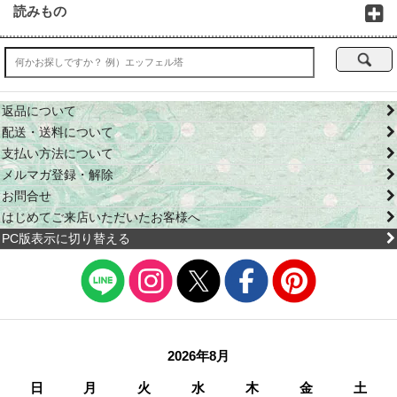
読みもの
返品について
配送・送料について
支払い方法について
メルマガ登録・解除
お問合せ
はじめてご来店いただいたお客様へ
PC版表示に切り替える
2026年8月
日
月
火
水
木
金
土