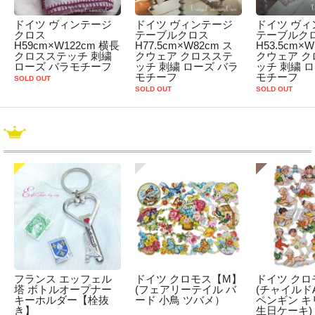
ドイツ ヴィンテージ
ドイツ ヴィンテージ
ドイツ ヴィ
クロス
テーブルクロス
テーブルク
H59cm×W122cm 横長
H77.5cm×W82cm ス
H53.5cm×W
クロスステッチ 刺繍
クウェア クロスステ
クウェア ク
ローズ バラモチーフ
ッチ 刺繍 ローズ バラ
ッチ 刺繍 
モチーフ
モチーフ
SOLD OUT
SOLD OUT
SOLD OUT
フランス エッフェル
ドイツ クロモス【M】
ドイツ クロ
塔 ボトルオープナー
(フェアリーテイル バ
(チャイルドA
キーホルダー【栓抜
ード 小鳥 ツバメ）
ペンギン キ
き】
生日ケーキ)