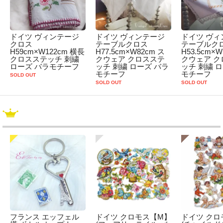
ドイツ ヴィンテージ
ドイツ ヴィンテージ
ドイツ ヴィ
クロス
テーブルクロス
テーブルク
H59cm×W122cm 横長
H77.5cm×W82cm ス
H53.5cm×W
クロスステッチ 刺繍
クウェア クロスステ
クウェア ク
ローズ バラモチーフ
ッチ 刺繍 ローズ バラ
ッチ 刺繍 
モチーフ
モチーフ
SOLD OUT
SOLD OUT
SOLD OUT
フランス エッフェル
ドイツ クロモス【M】
ドイツ クロ