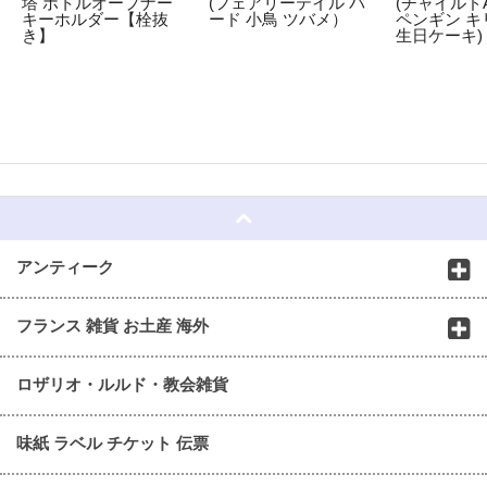
塔 ボトルオープナー
(フェアリーテイル バ
(チャイルドA
キーホルダー【栓抜
ード 小鳥 ツバメ）
ペンギン キ
き】
生日ケーキ)
☆
アンティーク
フランス 雑貨 お土産 海外
ロザリオ・ルルド・教会雑貨
味紙 ラベル チケット 伝票