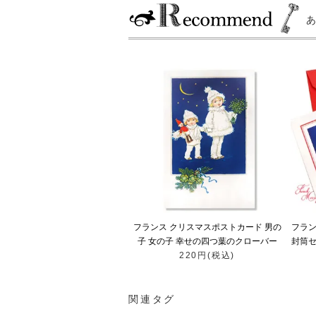
フランス クリスマスポストカード 男の
フラン
子 女の子 幸せの四つ葉のクローバー
封筒セ
220円(税込)
ブルーリボン
関連タグ