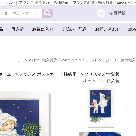
 ｜ フランス ポストカード/挿絵系 ｜フランス雑貨・輸入雑貨『Zakka MiniMin
会員登録
品
再入荷
お気に入り
支払い・配送
お問い合わせ
読
フランス雑貨・輸入雑貨『Zakka MiniMini』| フレンチガーリー 海外輸入
ホーム
>
フランス ポストカード/挿絵系
>
クリスマス/年賀状
ホーム
>
再入荷
ホーム
>
新着商品
ホーム
>
世界の味わいある紙雑貨
ホーム
>
フランスのお土産 スーベニア
ホーム
>
クリスマス（Xmas） 輸入 雑貨
ホーム
>
かわいい雑貨
ホーム
>
フレンチ雑貨
ホーム
>
フレンチポストカード
ホーム
>
フランス ポストカード