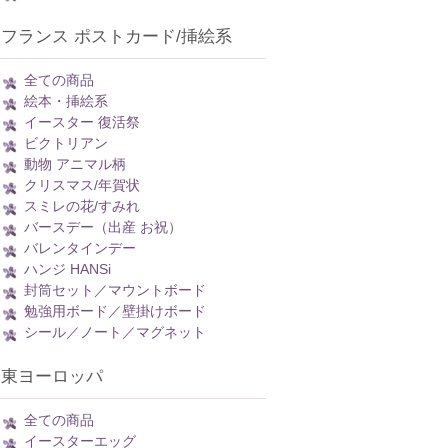
フランス ポストカード/挿絵系
全ての商品
絵本・挿絵系
イースター 復活祭
ビクトリアン
動物 アニマル柄
クリスマス/年賀状
スミレの花/すみれ
バースデー（出産 お祝）
バレンタインデー
ハンジ HANSi
封筒セット／マウントボード
勉強用ボード／壁掛けボード
シール／ノート／マグネット
東ヨーロッパ
全ての商品
イースターエッグ