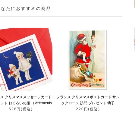
あなたにおすすめの商品
ス クリスマスメッセージカード
フランス クリスマスポストカード サン
ット おそろいの服 （Vetements
タクロース 訪問 プレゼント 幼子
528円(税込)
assortis）
（Christmas Greetings A）
220円(税込)