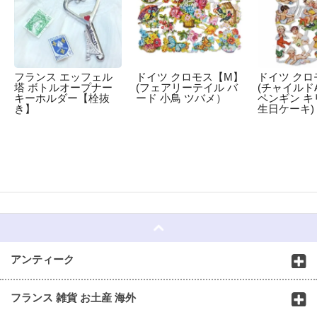
フランス エッフェル
ドイツ クロモス【M】
ドイツ クロ
塔 ボトルオープナー
(フェアリーテイル バ
(チャイルドA
キーホルダー【栓抜
ード 小鳥 ツバメ）
ペンギン キ
き】
生日ケーキ)
☆
アンティーク
フランス 雑貨 お土産 海外