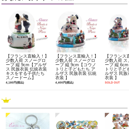
【フランス直輸入！】
【フランス直輸入！】
【フランス
少数入荷 スノーグロ
少数入荷 スノーグロ
少数入荷 ス
ーブ 縦 9cm【アルザ
ーブ 縦 9cm【コウノ
ーブ 縦 6c
ス 民族衣装 伝統衣装
トリと子どもたち ア
トリと子ども
キスをする子供たち
ルザス 民族衣装 伝統
ルザス 民族
スノードーム】
衣装 】
衣装 】
4,180円(税込)
4,400円(税込)
SOLD OUT