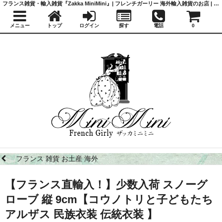
フランス雑貨・輸入雑貨『Zakka MiniMini』| フレンチガーリー 海外輸入雑貨のお店 | かわいい雑貨 | 蚤の市 | アンティーク
メニュー
トップ
ログイン
探す
電話
0
フランス 雑貨 お土産 海外
【フランス直輸入！】少数入荷 スノーグ
ローブ 縦 9cm【コウノトリと子どもたち
アルザス 民族衣装 伝統衣装 】