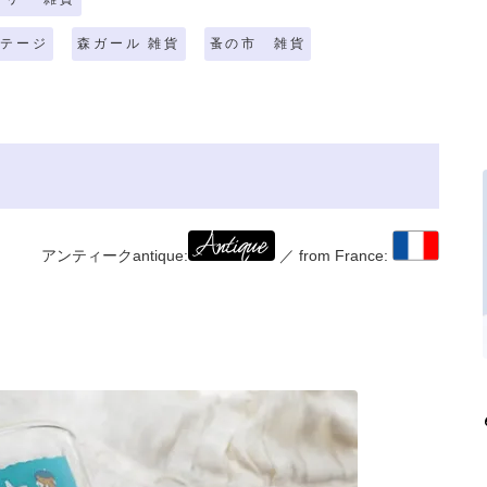
ンテージ
森ガール 雑貨
蚤の市 雑貨
アンティークantique:
／ from France:
。