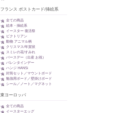
フランス ポストカード/挿絵系
全ての商品
絵本・挿絵系
イースター 復活祭
ビクトリアン
動物 アニマル柄
クリスマス/年賀状
スミレの花/すみれ
バースデー（出産 お祝）
バレンタインデー
ハンジ HANSi
封筒セット／マウントボード
勉強用ボード／壁掛けボード
シール／ノート／マグネット
東ヨーロッパ
全ての商品
イースターエッグ