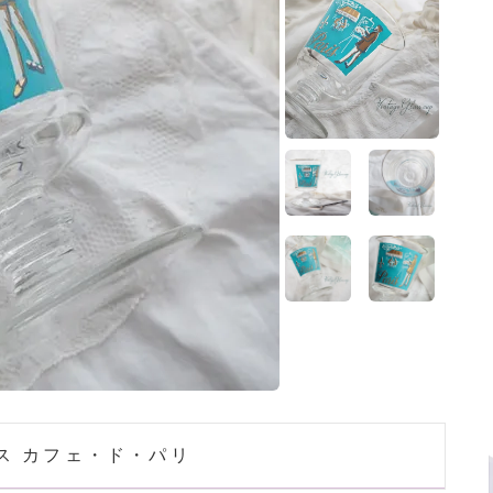
ホーム
>
森ガール 雑貨
ホーム
>
蚤の市 雑貨
ホーム
>
フランス 雑貨
ス カフェ・ド・パリ