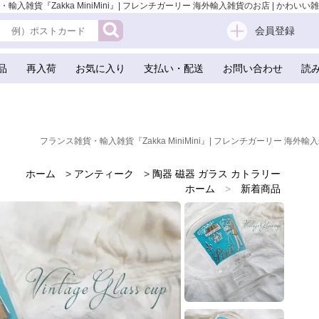
貨『Zakka MiniMini』| フレンチガーリー 海外輸入雑貨のお店 | かわいい雑貨
会員登録
品
再入荷
お気に入り
支払い・配送
お問い合わせ
読
フランス雑貨・輸入雑貨『Zakka MiniMini』| フレンチガーリー 海外輸入
ホーム
>
アンティーク
>
陶器 磁器 ガラス カトラリー
ホーム
>
新着商品
ホーム
>
フランスのお土産 スーベニア
ホーム
>
バレンタイデー＆ホワイトデー ギフト 贈り物 雑貨
ホーム
>
エッフェル塔
ホーム
>
かわいい雑貨
ホーム
>
アンティーク
ホーム
>
フレンチ雑貨
ホーム
>
ガーリー 雑貨
ホーム
>
ガーリー & 乙女 アンティーク ヴィンテージ