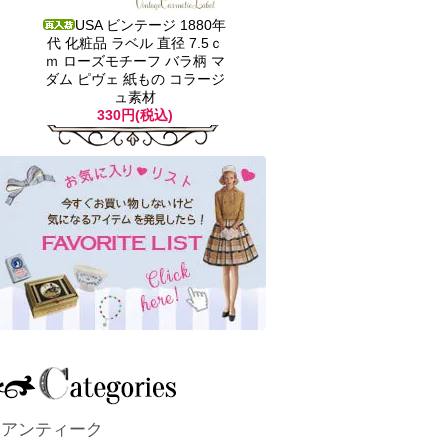
USA ビンテージ 1880年
代 化粧品 ラベル 直径 7.5ｃ
ｍ ローズモチーフ バラ柄 マ
ダム ピヴェ 紙もの コラージ
ュ素材
330円(税込)
アンティーク