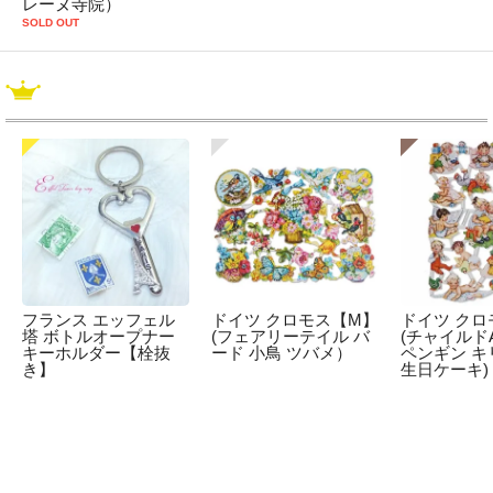
レーヌ寺院）
SOLD OUT
フランス エッフェル
ドイツ クロモス【M】
ドイツ クロ
塔 ボトルオープナー
(フェアリーテイル バ
(チャイルドA
キーホルダー【栓抜
ード 小鳥 ツバメ）
ペンギン キ
き】
生日ケーキ)