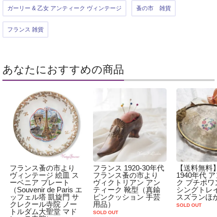
ガーリー & 乙女 アンティーク ヴィンテージ
蚤の市 雑貨
フランス 雑貨
あなたにおすすめの商品
フランス蚤の市より
フランス 1920-30年代
【送料無料
ヴィンテージ 絵皿 ス
フランス蚤の市より
1940年代 
ーベニア プレート
ヴィクトリアン アン
ク プチポワ
（Souvenir de Paris エ
ティーク 靴型（真鍮
シングトレ
ッフェル塔 凱旋門 サ
ピンクッション 手芸
スズランほ
クレクール寺院 ノー
用品）
SOLD OUT
トルダム大聖堂 マド
SOLD OUT