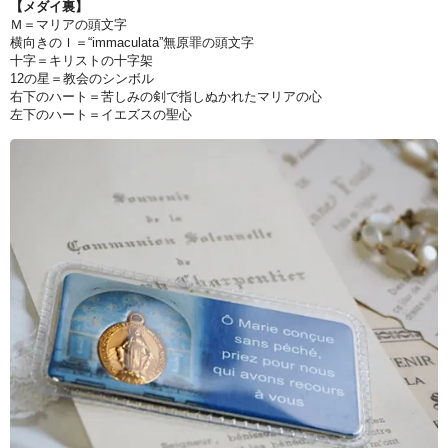
【メダイ裏】
Ｍ＝マリアの頭文字
横向きのＩ＝“immaculata”無原罪の頭文字
十字＝キリストの十字架
12の星＝教会のシンボル
右下のハート＝苦しみの剣で指しぬかれたマリアの心
左下のハート＝イエズスの聖心