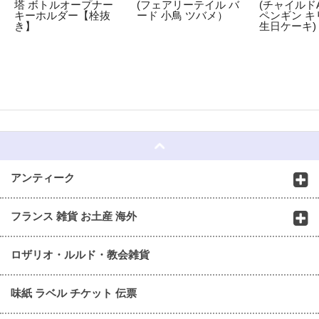
塔 ボトルオープナー
(フェアリーテイル バ
(チャイルドA
キーホルダー【栓抜
ード 小鳥 ツバメ）
ペンギン キ
き】
生日ケーキ)
☆
アンティーク
フランス 雑貨 お土産 海外
ロザリオ・ルルド・教会雑貨
味紙 ラベル チケット 伝票