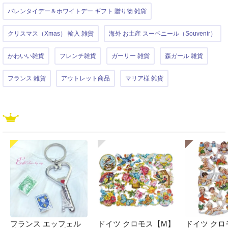
バレンタイデー＆ホワイトデー ギフト 贈り物 雑貨
クリスマス（Xmas） 輸入 雑貨
海外 お土産 スーベニール（Souvenir）
かわいい雑貨
フレンチ雑貨
ガーリー 雑貨
森ガール 雑貨
フランス 雑貨
アウトレット商品
マリア様 雑貨
フランス エッフェル
ドイツ クロモス【M】
ドイツ クロ