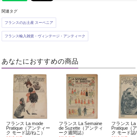
関連タグ
フランスのお土産 スーベニア
フランス輸入雑貨・ヴィンテージ・アンティーク
あなたにおすすめの商品
フランス La mode
フランス La Semaine
フランス La 
Pratique（アンティー
de Suzette（アンティ
Pratique
ク モード誌/ねこ）
ーク週間誌）
ク モード誌