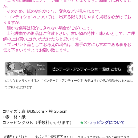
・こちらの商品はビンテージ品（古本）となります。新品ではありませ
ん。
そのため、紙の劣化やシワ、変色などが見られます。
・コンディションについては、出来る限り判りやすく掲載を心がけてお
りますが、
細かな傷等は紹介しきれない場合がございます。
上記理由での返品はご容赦下さい。古い物の特性・味わいとして、ご理
解の上お買い上げいただけたらと思います。
・プレゼント品としてお考えの場合は、相手の方にも古本である事をお
伝え下さいますようお願い致します。
↑こちらをクリックすると「ビンテージ・アンティーク本 カテゴリ」の他の商品をおまとめに
てご覧いただけます。
□サイズ：縦 約35.5cm × 横 25.5cm
□素 材：紙
□ラッピングＯＫ（手数料かかります）
★
>>
ラッピングについて
※配送方法は、こちらでご確認下さい↓
クリックで詳細ページをご確認できま