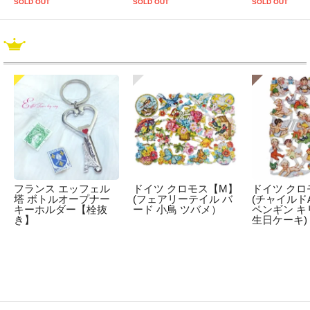
SOLD OUT
SOLD OUT
SOLD OUT
フランス エッフェル
ドイツ クロモス【M】
ドイツ クロ
塔 ボトルオープナー
(フェアリーテイル バ
(チャイルドA
キーホルダー【栓抜
ード 小鳥 ツバメ）
ペンギン キ
き】
生日ケーキ)