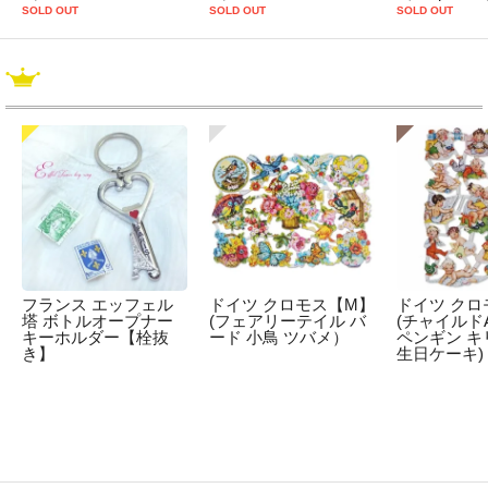
SOLD OUT
SOLD OUT
SOLD OUT
フランス エッフェル
ドイツ クロモス【M】
ドイツ クロ
塔 ボトルオープナー
(フェアリーテイル バ
(チャイルドA
キーホルダー【栓抜
ード 小鳥 ツバメ）
ペンギン キ
き】
生日ケーキ)