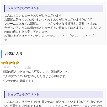
ショップからのコメント
こんにちはレビューをありがとうございます！
お部屋に飾っていただけるのですね！ありがとうございます(ﾉω`*)ﾉ"♡
フレームに入れてお部屋に・・・小さな小さな模様替え。素敵ですよね。
今後もいろいろな絵柄のポストカードをご紹介してゆきますので、よろしけ
ればお店にお立ち寄り下さいませ。
お買い上げありがとうございました☆.。．：＊・゜☆．。．：＊・゜
☆
お気に入り
ママ
50代
女性
前回の購入であまりにも可愛いので、追加購入です。
二人の女の子のほのぼのとした感じが心和みます。
ベンチの色も素敵です！
ショップからのコメント
こんにちは。リピートでのお買い物ありがとうございます(ﾉω`*)ﾉ"♡ 淡い色合
い。可愛らしい絵柄ですよね・・・。こちらのポストカード、ロングランの