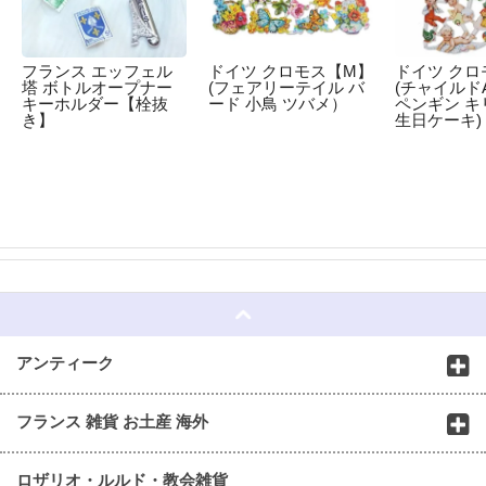
フランス エッフェル
ドイツ クロモス【M】
ドイツ クロ
塔 ボトルオープナー
(フェアリーテイル バ
(チャイルドA
キーホルダー【栓抜
ード 小鳥 ツバメ）
ペンギン キ
き】
生日ケーキ)
☆
アンティーク
フランス 雑貨 お土産 海外
ロザリオ・ルルド・教会雑貨