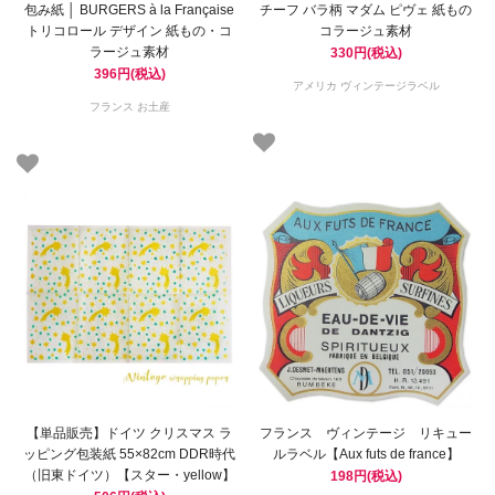
包み紙 │ BURGERS à la Française
チーフ バラ柄 マダム ピヴェ 紙もの
トリコロール デザイン 紙もの・コ
コラージュ素材
ラージュ素材
330円(税込)
396円(税込)
アメリカ ヴィンテージラベル
フランス お土産
【単品販売】ドイツ クリスマス ラ
フランス ヴィンテージ リキュー
ッピング包装紙 55×82cm DDR時代
ルラベル【Aux futs de france】
（旧東ドイツ）【スター・yellow】
198円(税込)