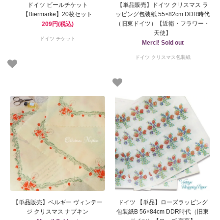
ドイツ ビールチケット
【単品販売】ドイツ クリスマス ラ
【Biermarke】20枚セット
ッピング包装紙 55×82cm DDR時代
（旧東ドイツ）【近衛・フラワー・
209円(税込)
天使】
ドイツ チケット
Merci! Sold out
ドイツ クリスマス包装紙
【単品販売】ベルギー ヴィンテー
ドイツ 【単品】ローズラッピング
ジ クリスマス ナプキン
包装紙B 56×84cm DDR時代（旧東