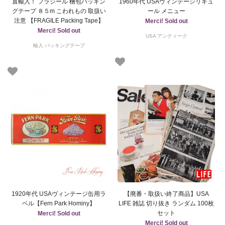
直輸入！ フラジール 梱包パッキン
1960年代 USAヴィンテージリキュ
グテープ ８５m こわれもの 取扱い
ール メニュー
注意 【FRAGILE Packing Tape】
Merci! Sold out
Merci! Sold out
USA アンティーク
輸入 パッキングテープ
1920年代 USAヴィンテージ缶用ラ
【廃番・取扱い終了商品】USA
ベル【Fern Park Hominy】
LIFE 雑誌 切り抜き ランダム 100枚
セット
Merci! Sold out
Merci! Sold out