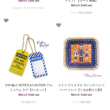
ドイツ）【ローズ 薔薇】
Merci! Sold out
Merci! Sold out
ベルギー クリスマスナプキン
ドイツ 味紙 包装紙
USA 輸入 NOTICE＆CAUTION アル
ドイツ クリスマス ヴィンテージ ペ
ミニウム タグ【2ヶセット】
ーパートレイ【くるみ割り人形】
Merci! Sold out
Merci! Sold out
USA 輸入タグ
ドイツ 味紙 紙皿