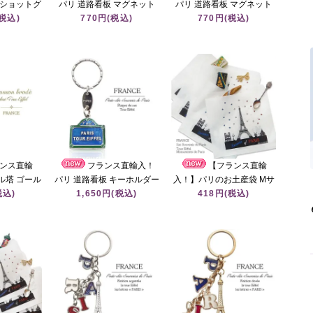
 ショットグ
パリ 道路看板 マグネット
パリ 道路看板 マグネット
 PARIS
(税込)
リュ・ムフタール通り
770円(税込)
サン・ジェルマン大通り
770円(税込)
L 道路看板 エ
【Rue Mouffetard】
【BOULEVARD SAINT-
ル塔
（Souvenir de paris お土
GERMAIN】（Souvenir de
産）
paris お土産）
ンス直輸
フランス直輸入！
【フランス直輸
ル塔 ゴール
パリ 道路看板 キーホルダー
入！】パリのお土産袋 Mサ
ワッペン フ
税込)
エッフェル塔【PARIS
1,650円(税込)
イズ（5枚入り）
418円(税込)
ッペン │
TOUR EIFFEL】（Souvenir
「Souvenirs of PARIS」マ
brode
de paris お土産）
ルシェ袋