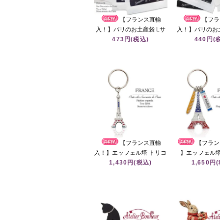
【フランス直輸
【フラ
入！】パリのお土産袋 Lサ
入！】パリのお
イズ（5枚入り）
473円(税込)
めしセット（M
440円(
「Souvenirs of PARIS」マ
枚）「Souven
ルシェ袋
PARIS」マ
【フランス直輸
【フラン
入！】エッフェル塔 トリコ
】エッフェル
ロールストーン キーホルダ
1,430円(税込)
ト・ナンバープ
1,650円
ー PARIS（シルバー）
ホルダー（Souv
paris 