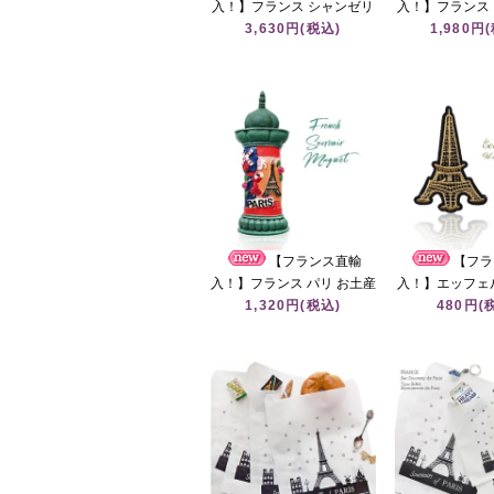
入！】フランス シャンゼリ
入！】フランス
ゼ通り 道路看板モチーフ メ
3,630円(税込)
ラス パリのお土産
1,980円
タルトレイ パリ お土産プレ
TOUR EIFFE
ート
ッフェ
【フランス直輸
【フラ
入！】フランス パリ お土産
入！】エッフェ
マグネット【モリス柱
1,320円(税込)
ド刺繍 アイロン
480円(
Colonne Morris】エッフェ
ランス 刺繍ワ
ル塔 バラ ムーラン・ルージ
Ecusson 
ュ