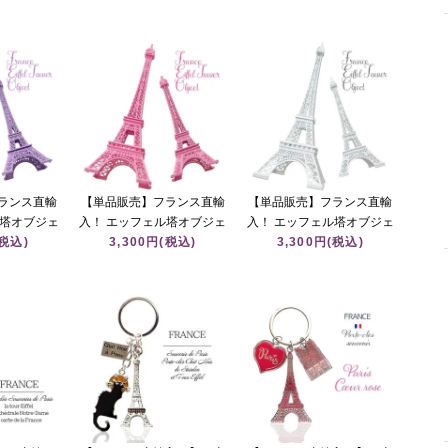
フェル塔／ム
イユ宮殿）
ル）
ュ／シャ・
フェル塔／
／モンマル
】
ランス直輸
【単品販売】フランス直輸
【単品販売】フランス直輸
ル塔オブジェ
入！ エッフェル塔オブジェ
入！ エッフェル塔オブジェ
（パープル 模
(税込)
18cm、25cm（ピンク 模
3,300円(税込)
18cm、25cm（ホワイト 模
3,300円(税込)
型）
型）