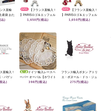
ンス直輸
【フランス直輸入！
【フランス直輸入！
土産袋 おた
】PARISロゴ＆エッフェル
】PARISロゴ＆エッフェル
3枚＋L2
税込)
塔 キーホルダー シルバー
1,650円(税込)
塔 キーホルダー ゴールド
1,650円(税込)
irs of
（Souvenir de paris お土
（Souvenir de paris お土
ルシェ袋
産）
産）
ス直輸入！
ドイツ 輸入レースペ
フランス輸入ボタン アトリ
塔・バゲッ
ーパー オーバル【ホワイト
エ・ボヌール・ドゥ・ジュ
レート キー
(税込)
薔薇・22×15cm／10枚セッ
398円(税込)
ール【黒猫 Le Chat noir
275円(税込)
enir de
ト】
B】
お土産）