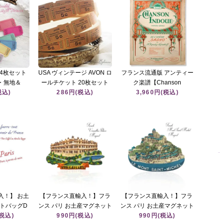
24枚セット
USA ヴィンテージ AVON ロ
フランス流通版 アンティー
・無地＆
ールチケット 20枚セット
ク楽譜【Chanson
 コラージュ
税込)
【5セント】紙もの コラー
286円(税込)
Indoue】オペラ『Sadko』
3,960円(税込)
ジュ素材
装飾表紙（蔓草 フラワー
柄）
入！】 お土
【フランス直輸入！】フラ
【フランス直輸入！】フラ
トバッグD
ンス パリ お土産マグネット
ンス パリ お土産マグネット
ル・エポック
(税込)
（ヴェルサイユ宮殿 ベルサ
990円(税込)
（モン・サン・ミッシェ
990円(税込)