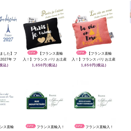
ました】フ
【フランス直輸
【フランス直輸
027年 フ
入！】フランス パリ お土産
入！】フランス パリ お土産
カレンダー
(税込)
ポーチ エッフェル塔柄 ブラ
1,650円(税込)
ポーチ エッフェル塔柄 コー
1,650円(税込)
ック（Paris je t'aime）
ラルピンク（PLa vie en
rose）
ンス直輸
フランス直輸入！
フランス直輸入！