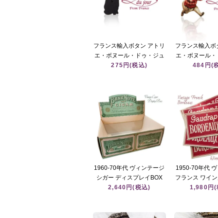
フランス輸入ボタン アトリ
フランス輸入ボ
エ・ボヌール・ドゥ・ジュ
エ・ボヌール・
ール【黒猫 Le Chat noir
275円(税込)
ール【うさぎ
484円(
A】
ト・セータｰ・
1960-70年代 ヴィンテージ
1950-70年代
シガー ディスプレイBOX
フランス ワイ
デッドストック【BANK
2,640円(税込)
【Gaudrap & Co
1,980円
NOTE CIGAR】
Rosé