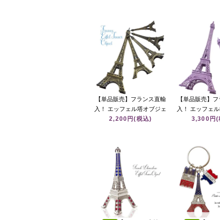
ポスター エッ
ーラン・ルージ
ノワール／エッ
ミスタンゲット
トル
【単品販売】フランス直輸
【単品販売】フ
入！ エッフェル塔オブジェ
入！ エッフェ
10cm～25cm（ブロンズ 模
2,200円(税込)
18cm、25cm
3,300円
型）
型）