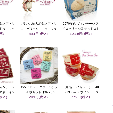
タン アトリ
フランス輸入ボタン アトリ
1970年代 ヴィンテージ ア
ドゥ・ジュ
エ・ボヌール・ドゥ・ジュ
イスクリーム箱 デッドスト
・プレゼン
税込)
ール【うさぎ・マドモアゼ
484円(税込)
ック【ブルー×レース柄
1,430円(税込)
クリスマス】
ル・カントリー・レース・
French Vanilla】
リボン】
 ヴィンテージ
USA ビビット ダブルチケッ
【単品・3個セット】1940
ン広告サイン
ト 20枚セット【選べる5
～1960年代 ヴィンテージ
 Bordeaux
(税込)
色・MIX】紙もの コラージ
209円(税込)
アイスクリームカップ【レ
275円(税込)
】
ュ素材
ッド×クリーム】デッドス
トック