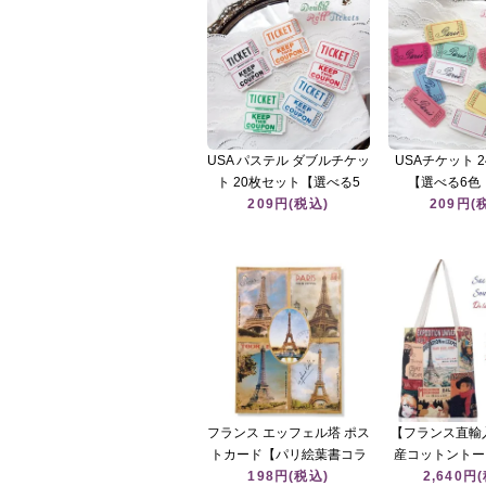
USA パステル ダブルチケッ
USAチケット 
ト 20枚セット【選べる5
【選べる6色
色・MIX】紙もの コラージ
209円(税込)
Paris】紙もの
209円(
ュ素材
素材
フランス エッフェル塔 ポス
【フランス直輸
トカード【パリ絵葉書コラ
産コットントー
198円(税込)
ージュ】
40×37 【 ベ
2,640円