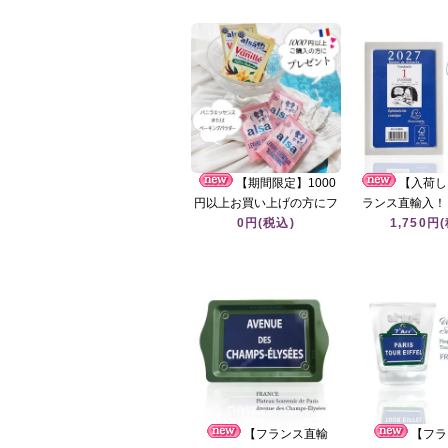
【期間限定】1000
【入荷し
円以上お買い上げの方にフ
ランス直輸入！ 2
ランスの可愛い製菓材料を
0円(税込)
ランス日めくり
1,750円
プレゼント！
【フランス直輸
【フラ