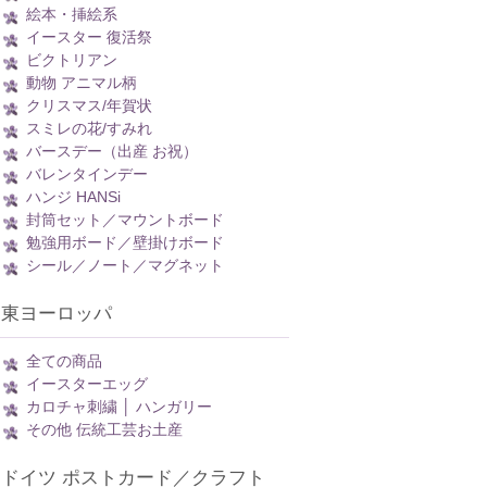
絵本・挿絵系
イースター 復活祭
ビクトリアン
動物 アニマル柄
クリスマス/年賀状
スミレの花/すみれ
バースデー（出産 お祝）
バレンタインデー
ハンジ HANSi
封筒セット／マウントボード
勉強用ボード／壁掛けボード
シール／ノート／マグネット
東ヨーロッパ
全ての商品
イースターエッグ
カロチャ刺繍 │ ハンガリー
その他 伝統工芸お土産
ドイツ ポストカード／クラフト