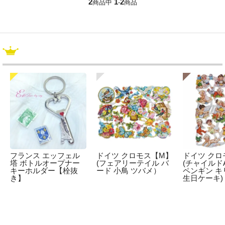
2
1
2
商品中
-
商品
フランス エッフェル
ドイツ クロモス【M】
ドイツ クロ
塔 ボトルオープナー
(フェアリーテイル バ
(チャイルドA
キーホルダー【栓抜
ード 小鳥 ツバメ）
ペンギン キ
き】
生日ケーキ)