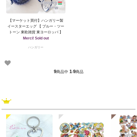
【マーケット買付】ハンガリー製
イースターエッグ 【 ブルー・ツー
トーン 東欧雑貨 東ヨーロッパ 】
Merci! Sold out
ハンガリー
9
1
9
商品中
-
商品