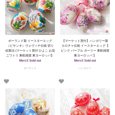
ポーランド製 イースターエッグ
【マーケット買付】ハンガリー製
（ピサンキ）ヴォヴィチ伝統 切り
カロチャ伝統 イースターエッグ【
絵製法 (マーケット買付 ひよこ お花
ピンク パープル ガーリー 東欧雑貨
ニワトリ 東欧雑貨 東ヨーロッパ】
東ヨーロッパ 】
Merci! Sold out
Merci! Sold out
ポーランド
ハンガリー