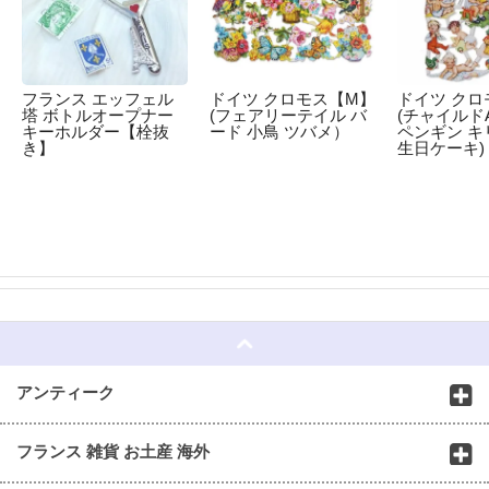
フランス エッフェル
ドイツ クロモス【M】
ドイツ クロ
塔 ボトルオープナー
(フェアリーテイル バ
(チャイルドA
キーホルダー【栓抜
ード 小鳥 ツバメ）
ペンギン キ
き】
生日ケーキ)
☆
アンティーク
フランス 雑貨 お土産 海外