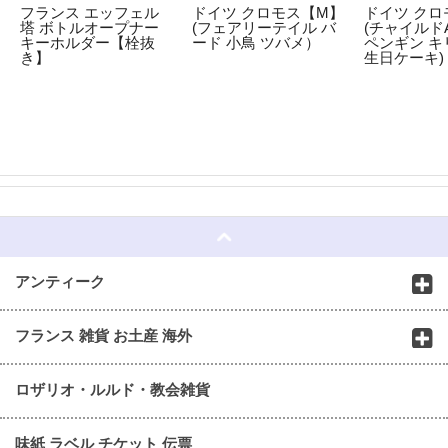
フランス エッフェル
ドイツ クロモス【M】
ドイツ クロ
塔 ボトルオープナー
(フェアリーテイル バ
(チャイルドA
キーホルダー【栓抜
ード 小鳥 ツバメ）
ペンギン キ
き】
生日ケーキ)
☆
アンティーク
フランス 雑貨 お土産 海外
ロザリオ・ルルド・教会雑貨
味紙 ラベル チケット 伝票